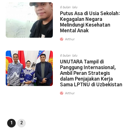
6 bulan lalu
Putus Asa di Usia Sekolah:
Kegagalan Negara
Melindungi Kesehatan
Mental Anak
Arthur
6 bulan lalu
UNUTARA Tampil di
Panggung Internasional,
Ambil Peran Strategis
dalam Penjajakan Kerja
Sama LPTNU di Uzbekistan
Arthur
1
2