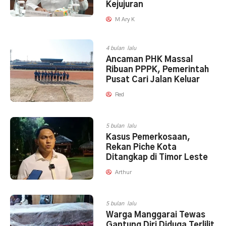
Kejujuran
M Ary K
4 bulan lalu
Ancaman PHK Massal
Ribuan PPPK, Pemerintah
Pusat Cari Jalan Keluar
Red
5 bulan lalu
Kasus Pemerkosaan,
Rekan Piche Kota
Ditangkap di Timor Leste
Arthur
5 bulan lalu
Warga Manggarai Tewas
Gantung Diri Diduga Terlilit