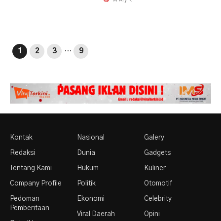
1
2
3
…
9
Kontak
Nasional
Galery
Redaksi
Dunia
Gadgets
Tentang Kami
Hukum
Kuliner
Company Profile
Politik
Otomotif
Pedoman
Ekonomi
Celebrity
Pemberitaan
Viral Daerah
Opini