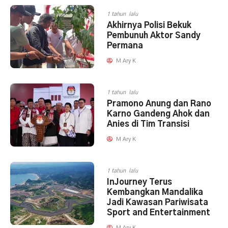
1 tahun lalu
Akhirnya Polisi Bekuk
Pembunuh Aktor Sandy
Permana
M Ary K
1 tahun lalu
Pramono Anung dan Rano
Karno Gandeng Ahok dan
Anies di Tim Transisi
M Ary K
1 tahun lalu
InJourney Terus
Kembangkan Mandalika
Jadi Kawasan Pariwisata
Sport and Entertainment
M Ary K