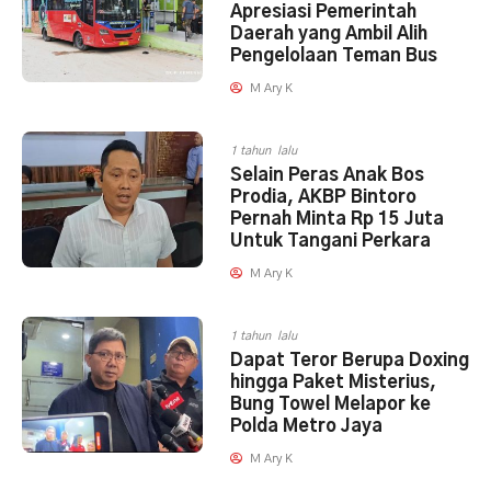
Apresiasi Pemerintah
Daerah yang Ambil Alih
Pengelolaan Teman Bus
M Ary K
1 tahun lalu
Selain Peras Anak Bos
Prodia, AKBP Bintoro
Pernah Minta Rp 15 Juta
Untuk Tangani Perkara
M Ary K
1 tahun lalu
Dapat Teror Berupa Doxing
hingga Paket Misterius,
Bung Towel Melapor ke
Polda Metro Jaya
M Ary K