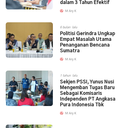
dalam 3 Tahun Efektif
M Ary K
6 bulan lalu
Politisi Gerindra Ungkap
Empat Masalah Utama
Penanganan Bencana
Sumatra
M Ary K
1 tahun lalu
Sekjen PSSI, Yunus Nusi
Mengemban Tugas Baru
Sebagai Komisaris
Independen PT Angkasa
Pura Indonesia Tbk
M Ary K