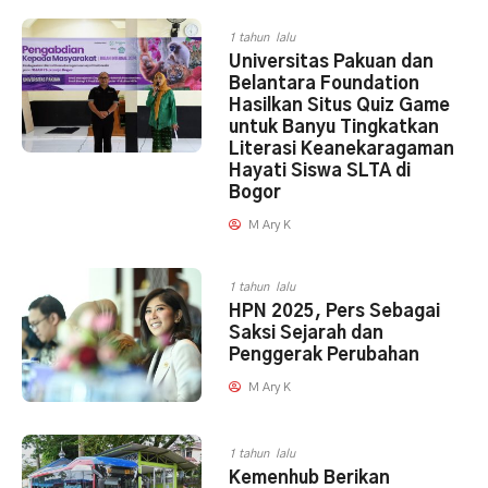
1 tahun lalu
Universitas Pakuan dan
Belantara Foundation
Hasilkan Situs Quiz Game
untuk Banyu Tingkatkan
Literasi Keanekaragaman
Hayati Siswa SLTA di
Bogor
M Ary K
1 tahun lalu
HPN 2025, Pers Sebagai
Saksi Sejarah dan
Penggerak Perubahan
M Ary K
1 tahun lalu
Kemenhub Berikan