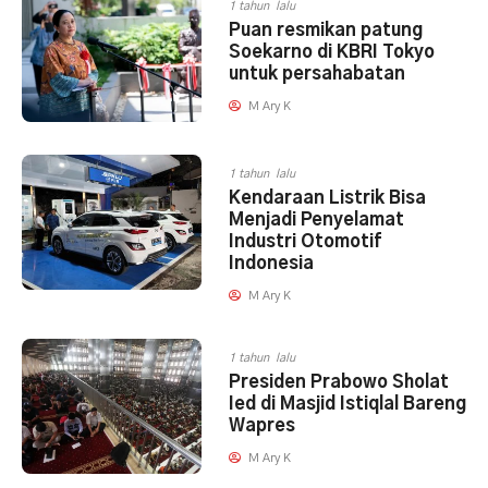
1 tahun lalu
Puan resmikan patung
Soekarno di KBRI Tokyo
untuk persahabatan
M Ary K
1 tahun lalu
Kendaraan Listrik Bisa
Menjadi Penyelamat
Industri Otomotif
Indonesia
M Ary K
1 tahun lalu
Presiden Prabowo Sholat
Ied di Masjid Istiqlal Bareng
Wapres
M Ary K