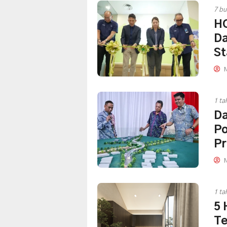
7 bu
HC
Da
St
M
1 ta
Da
Po
Pr
M
1 ta
5 
Te