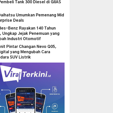
Pembeli Tank 300 Diesel di GIIAS
Daihatsu Umumkan Pemenang Mid
urprise Deals
es-Benz Rayakan 140 Tahun
i, Ungkap Jejak Penemuan yang
ah Industri Otomotif
nit Pintar Changan Nevo Q05,
igital yang Mengubah Cara
dara SUV Listrik