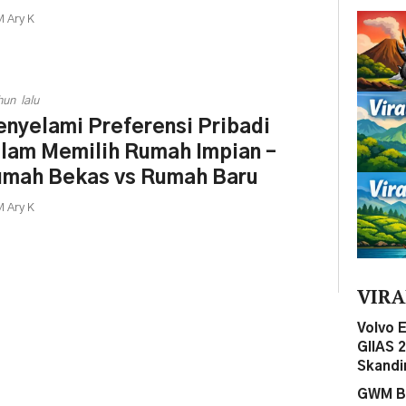
 Ary K
hun lalu
nyelami Preferensi Pribadi
lam Memilih Rumah Impian –
mah Bekas vs Rumah Baru
 Ary K
VIRA
Volvo 
GIIAS 
Skandi
GWM Be