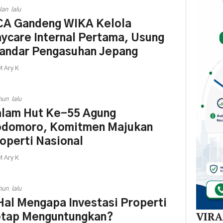
Dal
lan lalu
di K
A Gandeng WIKA Kelola
30
Akej
ycare Internal Pertama, Usung
andar Pengasuhan Jepang
 Ary K
hun lalu
lam Hut Ke-55 Agung
domoro, Komitmen Majukan
operti Nasional
 Ary K
hun lalu
Hal Mengapa Investasi Properti
VIR
tap Menguntungkan?