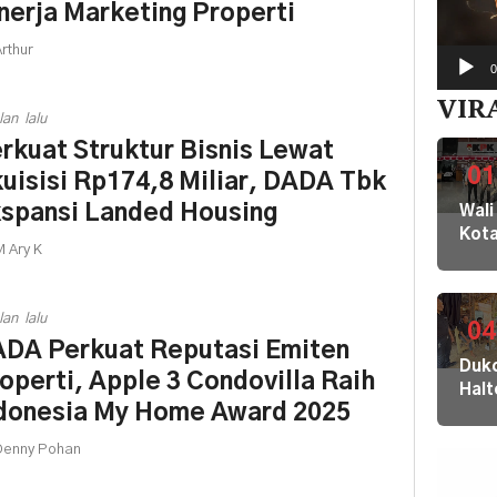
nerja Marketing Properti
rthur
0
VIR
lan lalu
rkuat Struktur Bisnis Lewat
01
uisisi Rp174,8 Miliar, DADA Tbk
spansi Landed Housing
Wali
Kot
 Ary K
Buki
dan
Jaja
lan lalu
Dila
04
DA Perkuat Reputasi Emiten
ke
Dukc
KPK
operti, Apple 3 Condovilla Raih
Hal
Kom
donesia My Home Award 2025
Laya
HAM
Adm
sert
enny Pohan
Suk
Omb
Tob
RI