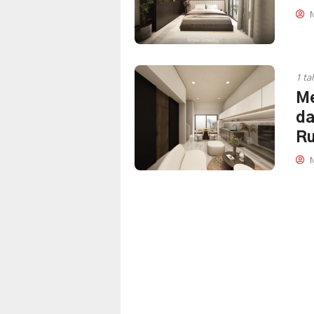
M
1 ta
Me
da
Ru
M