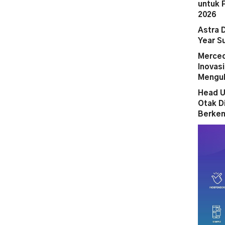
untuk 
2026
Astra 
Year S
Merced
Inovas
Mengub
Head U
Otak D
Berken