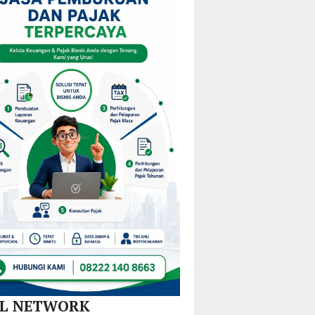
am
Mulai
KPPD
Kejurprov
M
Redistribusi
2026,
Malut
Guru
Paparkan
ira
di 10
Inovasi
Kecamatan
Hilirisasi
Nikel
dan
SPBE
AL NETWORK