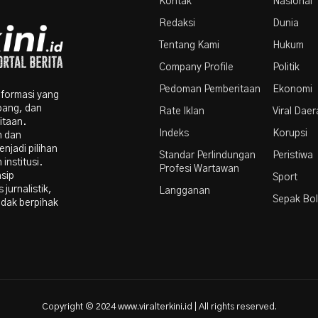
Kontak
Nasional
Redaksi
Dunia
Tentang Kami
Hukum
Company Profile
Politik
Pedoman Pemberitaan
Ekonomi
nformasi yang
bang, dan
Rate Iklan
Viral Dae
itaan.
Indeks
Korupsi
n dan
njadi pilihan
Standar Perlindungan
Peristiwa
institusi.
Profesi Wartawan
nsip
Sport
 jurnalistik,
Langganan
Sepak Bo
idak berpihak
Copyright © 2024 www.viralterkini.id | All rights reserved.