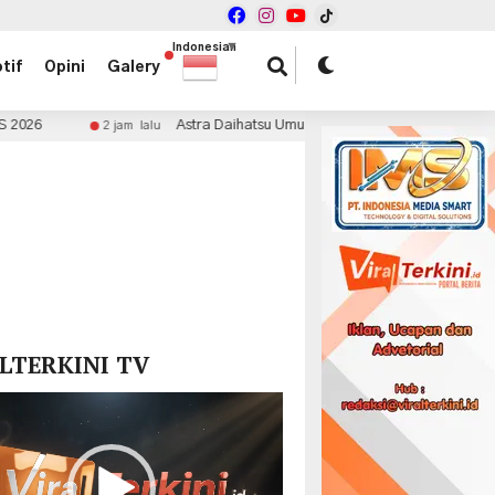
Indonesian
▼
tif
Opini
Galery
Astra Daihatsu Umumkan Pemenang Mid Year Surprise Deals
2 jam lalu
x
LTERKINI TV
r