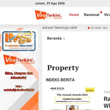
Jumat, 07 Agu 2026
Home
Nasional
Vir
andinavia Berbasis Teknologi Listrik
GWM Beri Bonu
43 menit lalu
x
Beranda
Property
INDEKS BERITA
5 bu
Ra
Wh