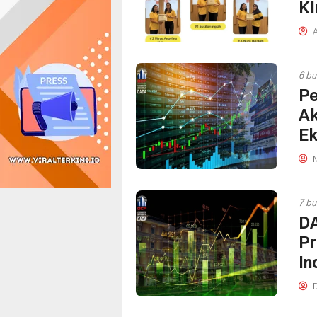
Ki
A
6 bu
Pe
Ak
Ek
M
7 bu
DA
Pr
In
D