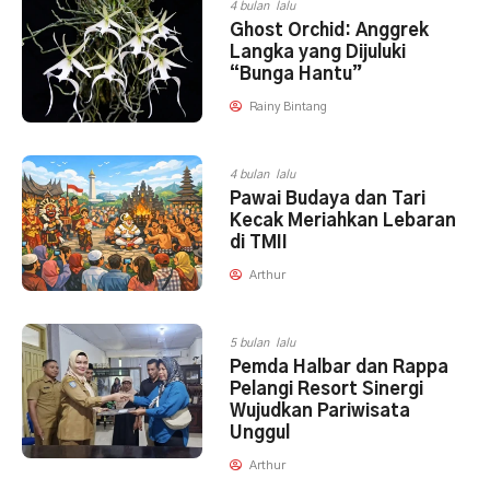
4 bulan lalu
Ghost Orchid: Anggrek
Langka yang Dijuluki
“Bunga Hantu”
Rainy Bintang
4 bulan lalu
Pawai Budaya dan Tari
Kecak Meriahkan Lebaran
di TMII
Arthur
5 bulan lalu
Pemda Halbar dan Rappa
Pelangi Resort Sinergi
Wujudkan Pariwisata
Unggul
Arthur