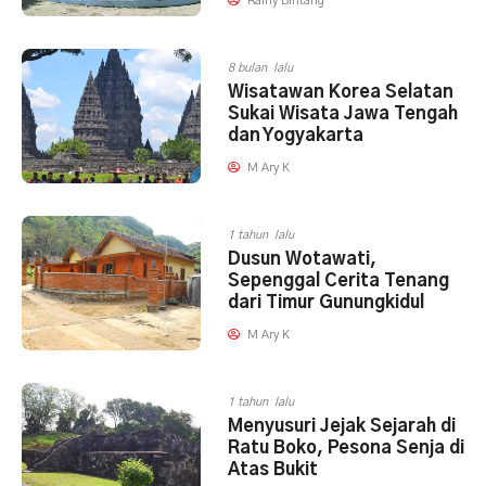
Rainy Bintang
8 bulan lalu
Wisatawan Korea Selatan
Sukai Wisata Jawa Tengah
dan Yogyakarta
M Ary K
1 tahun lalu
Dusun Wotawati,
Sepenggal Cerita Tenang
dari Timur Gunungkidul
M Ary K
1 tahun lalu
Menyusuri Jejak Sejarah di
Ratu Boko, Pesona Senja di
Atas Bukit