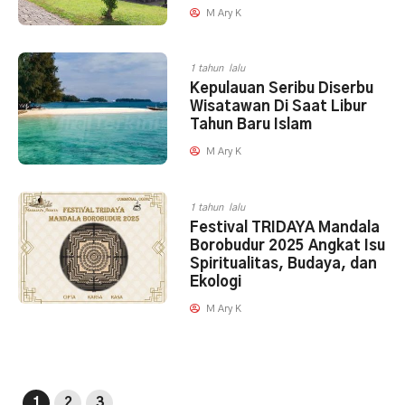
M Ary K
1 tahun lalu
Kepulauan Seribu Diserbu
Wisatawan Di Saat Libur
Tahun Baru Islam
M Ary K
1 tahun lalu
Festival TRIDAYA Mandala
Borobudur 2025 Angkat Isu
Spiritualitas, Budaya, dan
Ekologi
M Ary K
1
2
3