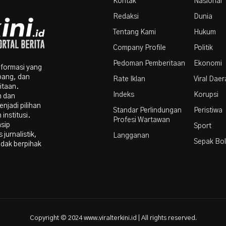
Kontak
Nasional
Redaksi
Dunia
Tentang Kami
Hukum
Company Profile
Politik
Pedoman Pemberitaan
Ekonomi
nformasi yang
bang, dan
Rate Iklan
Viral Dae
itaan.
Indeks
Korupsi
n dan
njadi pilihan
Standar Perlindungan
Peristiwa
institusi.
Profesi Wartawan
nsip
Sport
 jurnalistik,
Langganan
Sepak Bo
idak berpihak
Copyright © 2024 www.viralterkini.id | All rights reserved.