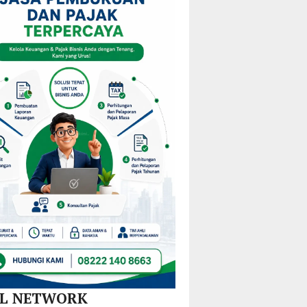
am
Mulai
KPPD
Kejurprov
M
Redistribusi
2026,
Malut
Guru
Paparkan
ira
di 10
Inovasi
Kecamatan
Hilirisasi
Nikel
dan
SPBE
AL NETWORK