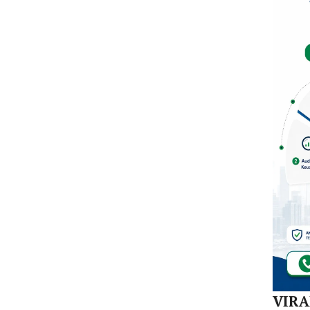
Dal
di K
30
Akej
VIR