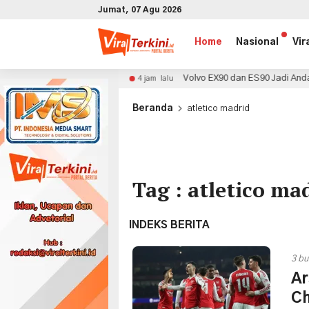
Jumat, 07 Agu 2026
Home
Nasional
Vir
 Industry
Volvo EX90 dan ES90 Jadi Andalan di GIIAS 2
4 jam lalu
x
Beranda
atletico madrid
Tag : atletico ma
INDEKS BERITA
3 bu
Ar
Ch