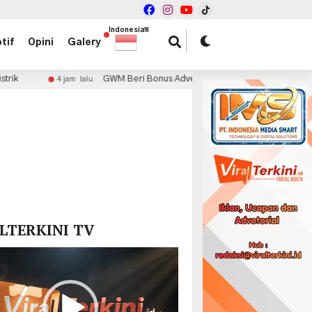
Indonesian
▼
tif
Opini
Galery
GWM Beri Bonus Adventure Package untuk Pembeli Tank 300 Diese
 jam lalu
x
LTERKINI TV
r