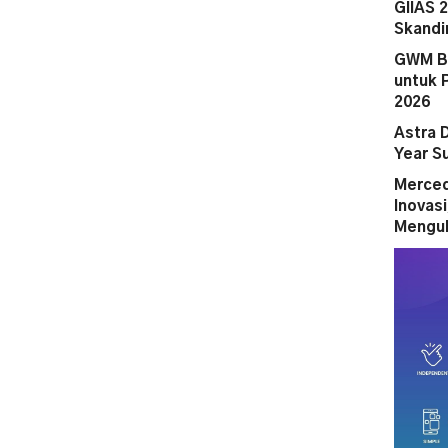
GIIAS 
Skandi
GWM Be
untuk 
2026
Astra 
Year S
Merced
Inovas
Mengub