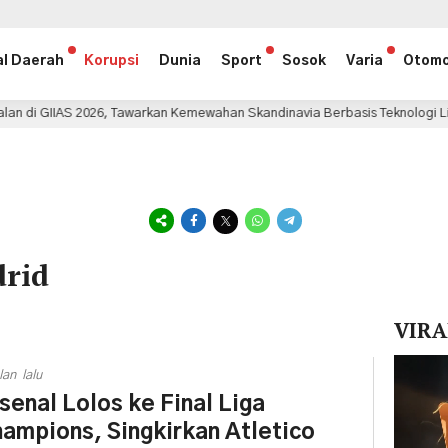
al Daerah
Korupsi
Dunia
Sport
Sosok
Varia
Otomo
026, Tawarkan Kemewahan Skandinavia Berbasis Teknologi Listrik
4
drid
VIRA
Pemuta
lan lalu
Video
senal Lolos ke Final Liga
ampions, Singkirkan Atletico