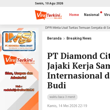
Senin, 10 Agu 2026
Home
Nasional
Vir
DPR Minta Usut Tuntas Temuan Senjata di Sekolah Jaksel
 jam lalu
x
Beranda
Breaking News
PT Diamond Cit
Jajaki Kerja S
Internasional 
Budi
waktu baca 3 menit
Kamis, 14 Mei 2026 22:19