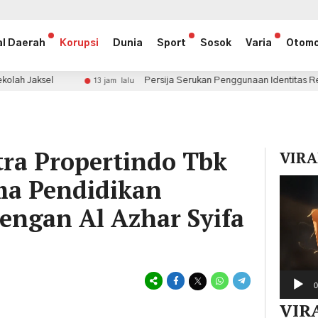
al Daerah
Korupsi
Dunia
Sport
Sosok
Varia
Otomo
Persija Serukan Penggunaan Identitas Resmi demi Melindungi
13 jam lalu
ra Propertindo Tbk
VIRA
ama Pendidikan
Pemuta
Video
dengan Al Azhar Syifa
0
VIR