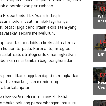
oan seperti DAVE, Apple 3 Condovilla, serta
gah dipersiapkan perusahaan.
01
a Propertindo Tbk Adam Bilfaqih
Wali
n modern saat ini tidak lagi hanya
Kot
Buki
k, tetapi juga penciptaan ekosistem yang
dan
syarakat secara menyeluruh.
Jaja
Dila
04
p fasilitas pendidikan berkualitas terus
ke
 hunian terpadu. Karena itu, integrasi
Tin
KPK
i salah satu strategi untuk meningkatkan
Lanj
Kom
Ara
berikan nilai tambah bagi penghuni dan
HAM
Bupa
sert
Disd
Omb
Hal
07
as pendidikan unggulan dapat meningkatkan
RI
Mula
captive market, dan mendorong
Res
Redi
ra berkelanjutan.
Cep
Gur
Kris
di 1
Azhar Syifa Budi Dr. H. Hamid Chalid
Air
Kec
Bers
membuka peluang pengembangan institusi