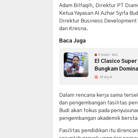
Adam Bilfaqih, Direktur PT Diam
Ketua Yayasan Al Azhar Syifa Bud
Direktur Business Development 
dan Kresna.
Baca Juga
3 bulan lalu
El Clasico Super
Bungkam Dominas
M Ary K
Dalam rencana kerja sama terse
dan pengembangan fasilitas pend
Budi akan fokus pada penyusuna
pengembangan akademik berstan
Fasilitas pendidikan itu direnc