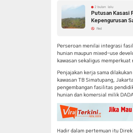
2 bulan lalu
Putusan Kasasi
Kepengurusan Sa
Red
Perseroan menilai integrasi fas
hunian maupun mixed-use devel
kawasan sekaligus memperkuat ni
Penjajakan kerja sama dilakukan 
kawasan TB Simatupang, Jakart
pengembangan fasilitas pendidi
hunian dan komersial milik DAD
Hadir dalam pertemuan itu Dire