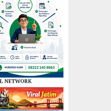
Nikel
dan
SPBE
AL NETWORK