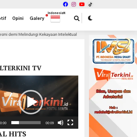
Indonesian
▼
tif
Opini
Galery
 Kekayaan Intelektual
Harga BBM Agustus 2026: Peny
17 jam lalu
x
LTERKINI TV
r
0:00
00:09
AL HITS