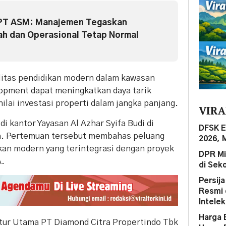
 PT ASM: Manajemen Tegaskan
h dan Operasional Tetap Normal
ilitas pendidikan modern dalam kawasan
opment dapat meningkatkan daya tarik
lai investasi properti dalam jangka panjang.
VIRA
di kantor Yayasan Al Azhar Syifa Budi di
DFSK E
a. Pertemuan tersebut membahas peluang
2026, 
kan modern yang terintegrasi dengan proyek
DPR Mi
A.
di Sek
Persij
Resmi 
Intelek
Harga 
ktur Utama PT Diamond Citra Propertindo Tbk