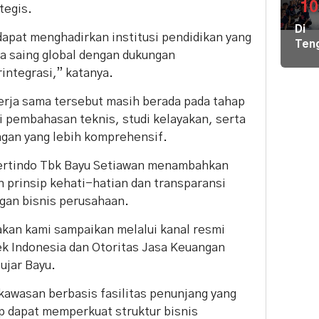
di
10
tegis.
Pula
Di
Geb
 dapat menghadirkan institusi pendidikan yang
Ten
Pem
ya saing global dengan dukungan
Der
Hal
ntegrasi,” katanya.
Nike
Terj
Pem
Tim
rja sama tersebut masih berada pada tahap
Hal
Gab
ui pembahasan teknis, studi kelayakan, serta
Kiri
Lint
Pem
an yang lebih komprehensif.
Sek
Loka
Ber
pertindo Tbk Bayu Setiawan menambahkan
Ilmu
prinsip kehati-hatian dan transparansi
ke
gan bisnis perusahaan.
Par
kan kami sampaikan melalui kanal resmi
ek Indonesia dan Otoritas Jasa Keuangan
ujar Bayu.
kawasan berbasis fasilitas penunjang yang
p dapat memperkuat struktur bisnis