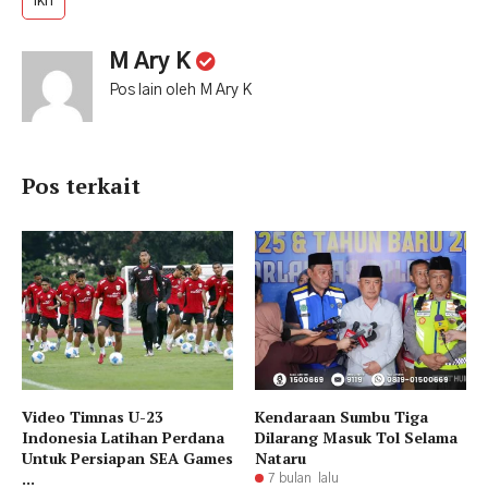
ikn
M Ary K
Pos lain oleh M Ary K
Pos terkait
Video Timnas U-23
Kendaraan Sumbu Tiga
Indonesia Latihan Perdana
Dilarang Masuk Tol Selama
Untuk Persiapan SEA Games
Nataru
...
7 bulan lalu