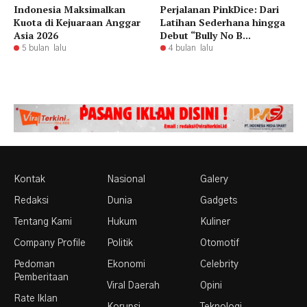
Indonesia Maksimalkan
Perjalanan PinkDice: Dari
Kuota di Kejuaraan Anggar
Latihan Sederhana hingga
Asia 2026
Debut “Bully No B...
5 bulan lalu
4 bulan lalu
Kontak
Nasional
Galery
Redaksi
Dunia
Gadgets
Tentang Kami
Hukum
Kuliner
Company Profile
Politik
Otomotif
Pedoman
Ekonomi
Celebrity
Pemberitaan
Viral Daerah
Opini
Rate Iklan
Korupsi
Teknologi