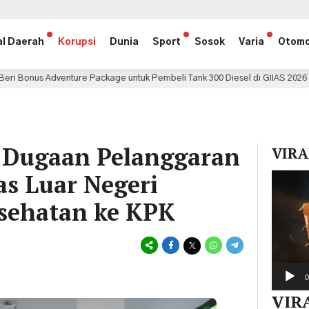
al Daerah
Korupsi
Dunia
Sport
Sosok
Varia
Otomo
e Package untuk Pembeli Tank 300 Diesel di GIIAS 2026
4 jam lalu
 Dugaan Pelanggaran
VIRA
as Luar Negeri
Pemuta
Video
esehatan ke KPK
0
VIR