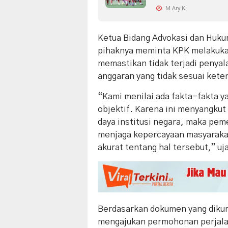
M Ary K
Ketua Bidang Advokasi dan Huk
pihaknya meminta KPK melakuka
memastikan tidak terjadi peny
anggaran yang tidak sesuai kete
“Kami menilai ada fakta-fakta ya
objektif. Karena ini menyangkut
daya institusi negara, maka pe
menjaga kepercayaan masyarakat
akurat tentang hal tersebut,” uj
Berdasarkan dokumen yang diku
mengajukan permohonan perjalan