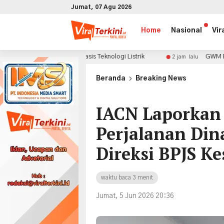
Jumat, 07 Agu 2026
Home
Nasional
Vir
ia Berbasis Teknologi Listrik
GWM Beri Bonus Adventur
2 jam lalu
x
Beranda
Breaking News
IACN Laporkan
Perjalanan Din
Direksi BPJS K
waktu baca 3 menit
Jumat, 5 Jun 2026 20:36