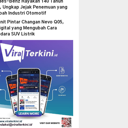
es-Benz Rayakan 140 Tahun
i, Ungkap Jejak Penemuan yang
ah Industri Otomotif
nit Pintar Changan Nevo Q05,
igital yang Mengubah Cara
dara SUV Listrik