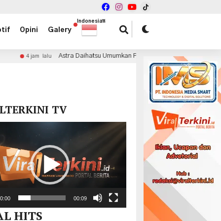
Indonesian
▼
tif
Opini
Galery
Astra Daihatsu Umumkan Pemenang Mid Year Surprise Deals
4 ja
x
LTERKINI TV
r
0:00
00:09
AL HITS