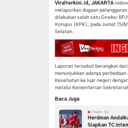
Viralterkini.id, JAKARTA
Indon
melaporkan dugaan pelanggaran t
dilakukan salah satu Direksi B
Korupsi (KPK), pada Jumat (5/6/
Selatan.
Laporan tersebut berangkat dar
menunjukkan adanya perbedaan a
Kesehatan ke luar negeri dengan
melalui Kementerian Sekretari
Baca Juga
2 bulan lalu
Herdman Andalka
Siapkan TC Intens