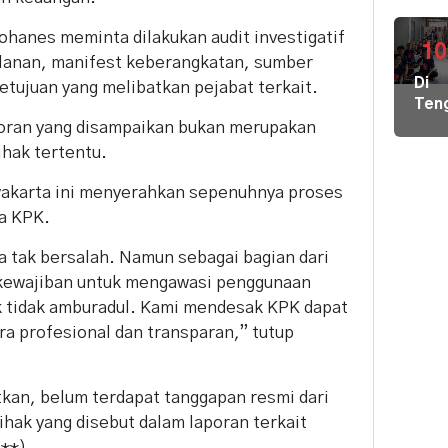
Air
Bers
hanes meminta dilakukan audit investigatif
di
10
lanan, manifest keberangkatan, sumber
Pula
Di
tujuan yang melibatkan pejabat terkait.
Geb
Ten
Pem
Der
ran yang disampaikan bukan merupakan
Hal
Nike
hak tertentu.
Terj
Pem
Tim
Hal
akarta ini menyerahkan sepenuhnya proses
Gab
Kiri
da KPK.
Lint
Pem
Sek
Loka
 tak bersalah. Namun sebagai bagian dari
Ber
i kewajiban untuk mengawasi penggunaan
Ilmu
 tidak amburadul. Kami mendesak KPK dapat
ke
ra profesional dan transparan,” tutup
Par
itkan, belum terdapat tanggapan resmi dari
hak yang disebut dalam laporan terkait
(**)