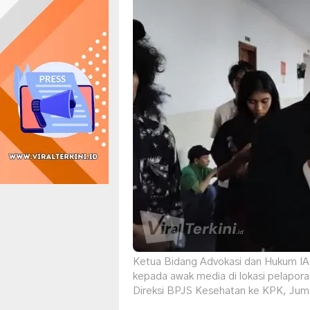
Ketua Bidang Advokasi dan Hukum I
kepada awak media di lokasi pelapora
Direksi BPJS Kesehatan ke KPK, Jumat