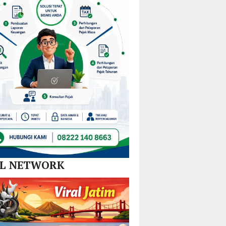
Nikel
dan
SPBE
AL NETWORK