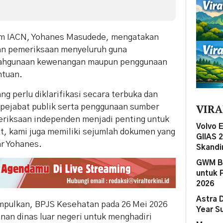
um IACN, Yohanes Masudede, mengatakan
n pemeriksaan menyeluruh guna
alahgunaan kewenangan maupun penggunaan
ntuan.
ng perlu diklarifikasi secara terbuka dan
VIRA
 pejabat publik serta penggunaan sumber
meriksaan independen menjadi penting untuk
Volvo 
, kami juga memiliki sejumlah dokumen yang
GIIAS 
ar Yohanes.
Skandi
GWM Be
untuk 
2026
Astra 
mpulkan, BPJS Kesehatan pada 26 Mei 2026
Year S
an dinas luar negeri untuk menghadiri