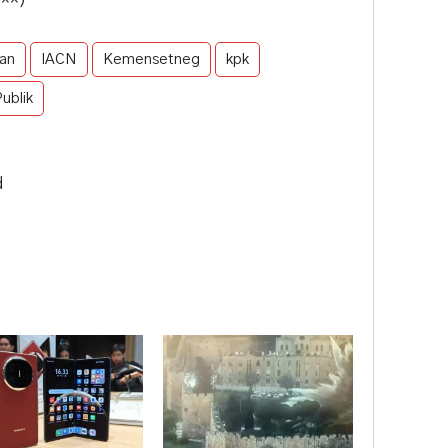
an
IACN
Kemensetneg
kpk
ublik
d