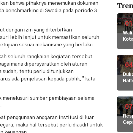
atakan bahwa pihaknya menemukan dokumen
Tren
da benchmarking di Swedia pada periode 3
01
t dengan izin yang diterbitkan
Wali
suri lebih lanjut untuk memastikan seluruh
Kot
etujuan sesuai mekanisme yang berlaku.
Buki
dan
ah seluruh rangkaian kegiatan tersebut
Jaja
bagaimana dipersyaratkan oleh aturan
Dila
04
ke
a sudah, tentu perlu ditunjukkan
Dukc
KPK
rus ada penjelasan kepada publik,” kata
Hal
Kom
Laya
HAM
Adm
sert
k menelusuri sumber pembiayaan selama
Suk
Omb
.
Tob
07
RI
Dal
Res
at penggunaan anggaran institusi di luar
di K
Cep
egara, maka hal tersebut perlu diaudit untuk
30
Kris
Akej
an keuangan.