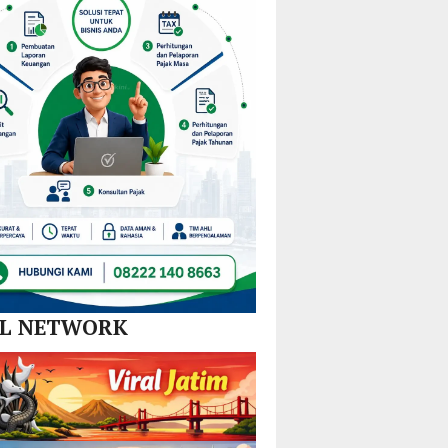
Nikel
dan
SPBE
AL NETWORK