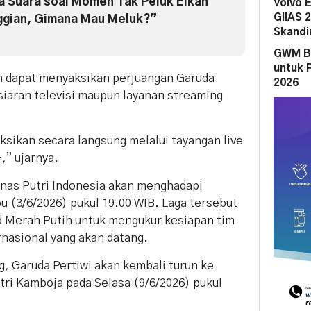
ka Suara soal Momen Tak Peluk Elkan
Volvo 
GIIAS 
ggian, Gimana Mau Meluk?”
Skandi
GWM Be
untuk 
h dapat menyaksikan perjuangan Garuda
2026
 siaran televisi maupun layanan streaming
sikan secara langsung melalui tayangan live
,” ujarnya.
nas Putri Indonesia akan menghadapi
u (3/6/2026) pukul 19.00 WIB. Laga tersebut
d Merah Putih untuk mengukur kesiapan tim
nasional yang akan datang.
g, Garuda Pertiwi akan kembali turun ke
ri Kamboja pada Selasa (9/6/2026) pukul