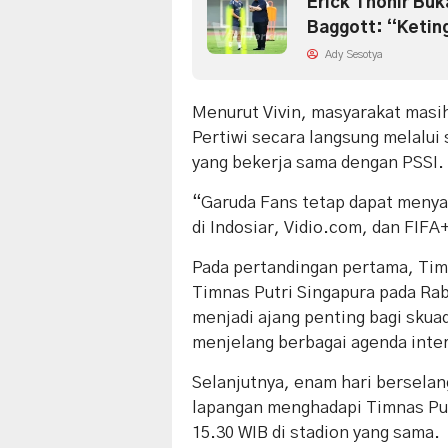
Erick Thohir Bu
Baggott: “Ketin
Ady Sesotya
Menurut Vivin, masyarakat masi
Pertiwi secara langsung melalui
yang bekerja sama dengan PSSI.
“Garuda Fans tetap dapat menyak
di Indosiar, Vidio.com, dan FIFA+
Pada pertandingan pertama, Tim
Timnas Putri Singapura pada Rab
menjadi ajang penting bagi skua
menjelang berbagai agenda inter
Selanjutnya, enam hari berselan
lapangan menghadapi Timnas Put
15.30 WIB di stadion yang sama.