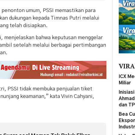
i penonton umum, PSSI memastikan para
an dukungan kepada Timnas Putri melalui
ang telah disiapkan.
ni, menjelaskan bahwa keputusan menggelar
ambil setelah melalui berbagai pertimbangan
an.
VIRA
ICX Me
Miliar
ri, PSSI tidak membuka penjualan tiket
Inisias
enunjang keamanan,” kata Vivin Cahyani,
Ahmad 
dan T
Bea Cu
Ekspor
Indust