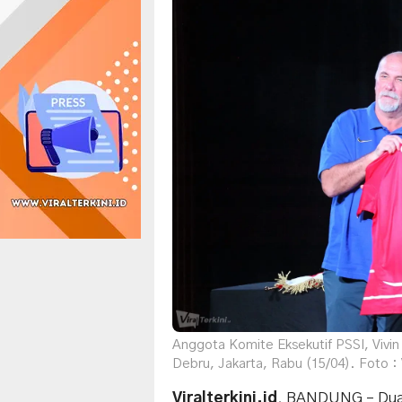
Anggota Komite Eksekutif PSSI, Vivin
Debru, Jakarta, Rabu (15/04). Foto : 
Viralterkini.id
, BANDUNG – Dua 