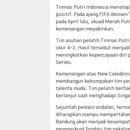
Timnas Putri Indonesia menatap
positif. Pada ajang FIFA Women’
pada April lalu, skuad Merah Pu
kemenangan meyakinkan.
Tim asuhan pelatih Timnas Putr
skor 4-2. Hasil tersebut menjad
meningkatkan kepercayaan diri
Series.
Kemenangan atas New Caledonia
membangun kekompakan tim yang
talenta muda. Tim pelatih berha
berlanjut saat menghadapi Sing
Sejumlah pemain andalan, terma
diharapkan mampu mempertahank
Bandung akan menjadi kesempata
memperkuat fondasi tim sekalig