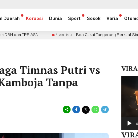
al Daerah
Korupsi
Dunia
Sport
Sosok
Varia
Otomo
Bea Cukai Tangerang Perkuat Sinergi Ekspor Lewat Kun
3 jam lalu
Laga Timnas Putri vs
VIRA
 Kamboja Tanpa
Pemuta
Video
0
VIR