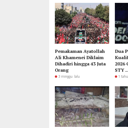
Pemakaman Ayatollah
Dua P
Ali Khamenei Diklaim
Kuali
Dihadiri hingga 43 Juta
2026 
Orang
STY ..
3 minggu lalu
1 tahu