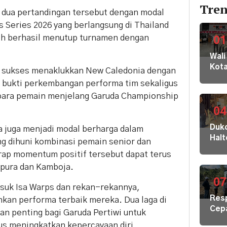
Tren
 dua pertandingan tersebut dengan modal
s Series 2026 yang berlangsung di Thailand
tih berhasil menutup turnamen dengan
01
Wali
Kot
i sukses menaklukkan New Caledonia dengan
Buki
i bukti perkembangan performa tim sekaligus
dan
 para pemain menjelang Garuda Championship
Jaja
Dila
04
ke
Dukc
 juga menjadi modal berharga dalam
KPK
Hal
 dihuni kombinasi pemain senior dan
Kom
Laya
HAM
rap momentum positif tersebut dapat terus
Adm
sert
apura dan Kamboja.
Suk
Omb
Tob
07
RI
suk Isa Warps dan rekan-rekannya,
Dal
Res
an performa terbaik mereka. Dua laga di
di K
Cep
n penting bagi Garuda Pertiwi untuk
30
Kris
Akej
us meningkatkan kepercayaan diri