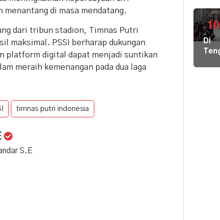
Air
ih menantang di masa mendatang.
Bers
di
10
g dari tribun stadion, Timnas Putri
Pula
Di
sil maksimal. PSSI berharap dukungan
Geb
Ten
n platform digital dapat menjadi suntikan
Pem
Der
Hal
alam meraih kemenangan pada dua laga
Nike
Terj
Pem
Tim
Hal
Gab
Kiri
Lint
I
timnas putri indonesia
Pem
Sek
Loka
Ber
E
Ilmu
kandar S.E
ke
Par