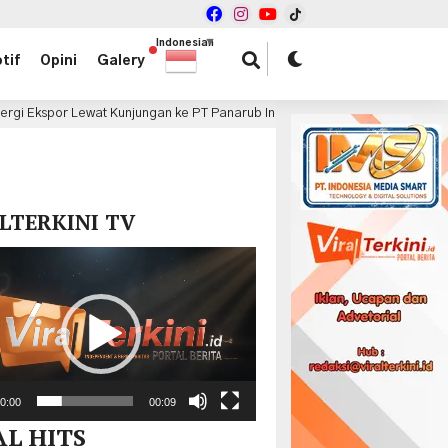
Indonesian
▼
tif
Opini
Galery
jungan ke PT Panarub Industry
Volvo EX90 dan ES90 Jad
7 jam lalu
x
LTERKINI TV
r
0:00
00:09
AL HITS