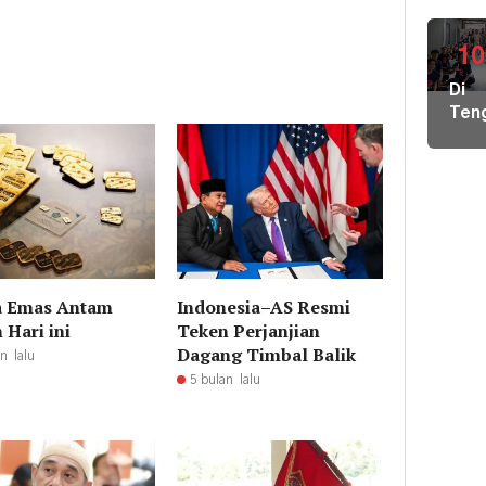
Air
Bers
di
10
Pula
Di
Geb
Ten
Pem
Der
Hal
Nike
Terj
Pem
Tim
Hal
Gab
Kiri
Lint
Pem
Sek
Loka
Ber
a Emas Antam
Indonesia–AS Resmi
Ilmu
 Hari ini
Teken Perjanjian
ke
Dagang Timbal Balik
n lalu
Par
5 bulan lalu