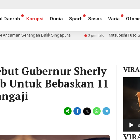
al Daerah
Korupsi
Dunia
Sport
Sosok
Varia
Otomo
Balik Singapura
Mitsubishi Fuso Sertifikasi 34 Karose
3 jam lalu
ebut Gubernur Sherly
VIRA
b Untuk Bebaskan 11
Pemuta
Video
angaji
0
VIR