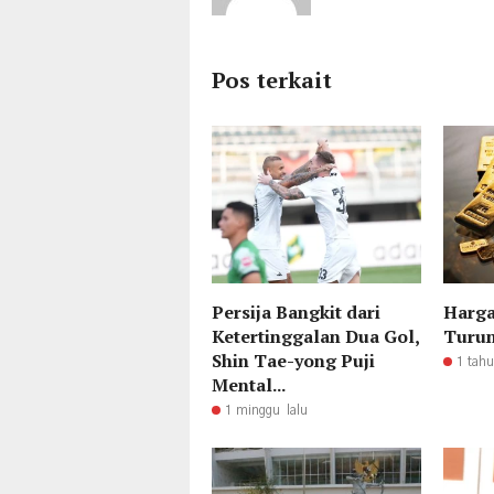
Pos terkait
Persija Bangkit dari
Harg
Ketertinggalan Dua Gol,
Turun
Shin Tae-yong Puji
1 tahu
Mental...
1 minggu lalu