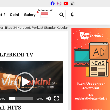
Indonesian
▼
tif
Opini
Galery
ri, Perkuat Standar Keselamatan Kendaraan Niaga Nasional
4 jam la
x
LTERKINI TV
r
0:00
00:09
AL HITS