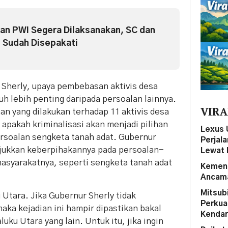
an PWI Segera Dilaksanakan, SC dan
 Sudah Disepakati
Sherly, upaya pembebasan aktivis desa
uh lebih penting daripada persoalan lainnya.
VIRA
n yang dilakukan terhadap 11 aktivis desa
i apakah kriminalisasi akan menjadi pilihan
Lexus 
rsoalan sengketa tanah adat. Gubernur
Perjal
jukkan keberpihakannya pada persoalan-
Lewat 
asyarakatnya, seperti sengketa tanah adat
Kemena
Ancama
Mitsubi
 Utara. Jika Gubernur Sherly tidak
Perkua
ka kejadian ini hampir dipastikan bakal
Kendar
ku Utara yang lain. Untuk itu, jika ingin