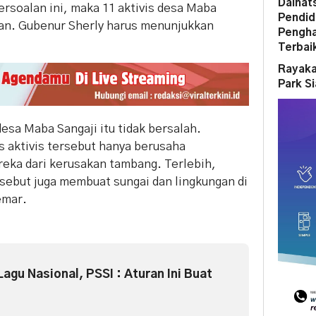
Daihat
soalan ini, maka 11 aktivis desa Maba
Pendid
kan. Gubenur Sherly harus menunjukkan
Pengha
Terbai
Rayaka
Park S
esa Maba Sangaji itu tidak bersalah.
s aktivis tersebut hanya berusaha
ka dari kerusakan tambang. Terlebih,
rsebut juga membuat sungai dan lingkungan di
emar.
Lagu Nasional, PSSI : Aturan Ini Buat