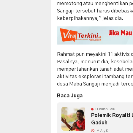
memotong atau menghentikan per
Sangaji tersebut harus dibebas
keberpihakannya,” jelas dia.
Rahmat pun meyakini 11 aktivis d
Pasalnya, menurut dia, kesebela
mempertahankan tanah adat mere
aktivitas eksplorasi tambang te
desa Maba Sangaji menjadi terc
Baca Juga
11 bulan lalu
Polemik Royalti 
Gaduh
M Ary K