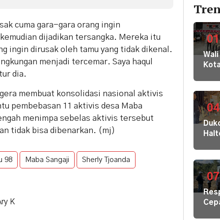
Tren
sak cuma gara-gara orang ingin
emudian dijadikan tersangka. Mereka itu
01
 ingin dirusak oleh tamu yang tidak dikenal.
Wali
lingkungan menjadi tercemar. Saya haqul
Kot
ur dia.
Buki
dan
ra membuat konsolidasi nasional aktivis
Jaja
tu pembebasan 11 aktivis desa Maba
Dila
04
ke
engah menimpa sebelas aktivis tersebut
Dukc
KPK
an tidak bisa dibenarkan. (mj)
Hal
Kom
Laya
HAM
Adm
sert
u 98
Maba Sangaji
Sherly Tjoanda
Suk
Omb
Tob
07
RI
Dal
Res
di K
Ary K
Cep
30
Kris
Akej