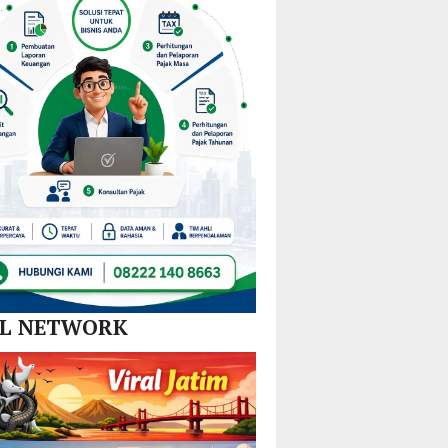
Nikel
dan
SPBE
AL NETWORK