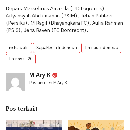
Depan: Marselinus Ama Ola (UD Logrones),
Arlyansyah Abdulmanan (PSIM), Jehan Pahlevi
(Persiku), M Ragil (Bhayangkara FC), Aulia Rahman
(PSIS), Jens Raven (FC Dordrecht).
indra sjafri
Sepakbola Indonesia
Timnas Indonesia
timnas u-20
M Ary K
Pos lain oleh M Ary K
Pos terkait