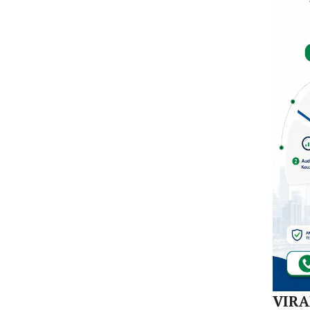
Hal
Siap
Kaw
Jas
Kons
Dae
VIR