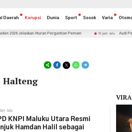
al Daerah
Korupsi
Dunia
Sport
Sosok
Varia
Otomo
Jelaskan Aturan Pergantian Pemain
Audi Perkuat Lini 
10 jam lalu
 Halteng
VIRA
Pemuta
lan lalu
Video
D KNPI Maluku Utara Resmi
njuk Hamdan Halil sebagai