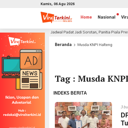
Kamis, 06 Agu 2026
Home
Nasional
Vir
Jadwal Padat Jadi Sorotan, Panitia Piala Presiden 2026 
9 jam lalu
x
Beranda
Musda KNPI Halteng
Tag : Musda KNPI
INDEKS BERITA
3 bu
DP
Tu