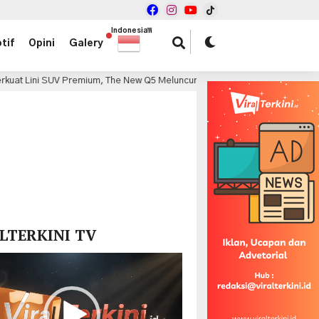
Indonesian
▼
tif
Opini
Galery
SUV Premium, The New Q5 Meluncur di GIIAS 2026 dengan Mesin 196 PS
x
LTERKINI TV
r