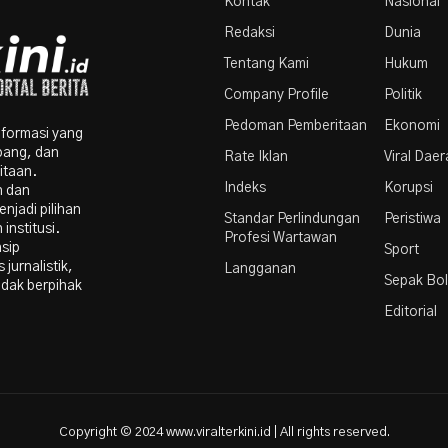
Kontak
Nasional
Redaksi
Dunia
Tentang Kami
Hukum
Company Profile
Politik
Pedoman Pemberitaan
Ekonomi
nformasi yang
bang, dan
Rate Iklan
Viral Dae
itaan.
Indeks
Korupsi
n dan
njadi pilihan
Standar Perlindungan
Peristiwa
institusi.
Profesi Wartawan
nsip
Sport
 jurnalistik,
Langganan
Sepak Bo
idak berpihak
Editorial
Copyright © 2024 www.viralterkini.id | All rights reserved.