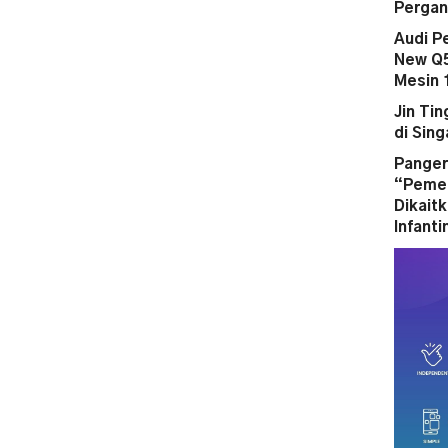
Pergan
Audi P
New Q5
Mesin 
Jin Ti
di Sin
Panger
“Pemer
Dikait
Infanti