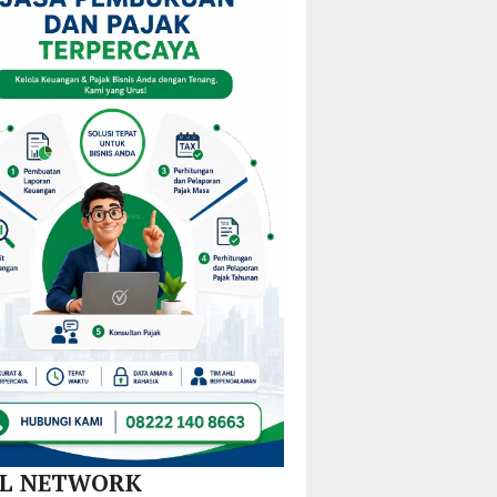
teng
Dalam
Mulai
Kejurprov
di KM
Redistribusi
Malut
al
30
Guru
a
Akejira
di 10
truksi
Kecamatan
rah
AL NETWORK