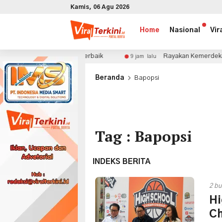
Kamis, 06 Agu 2026
Home
Nasional
Vir
SMK Binaan Terbaik
Rayakan Kemerdekaan, GWK Cultura
9 jam lalu
x
Beranda
Bapopsi
Tag : Bapopsi
INDEKS BERITA
2 bu
Hi
Ch