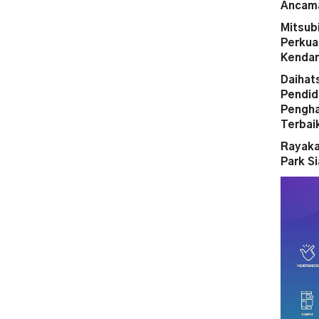
Ancama
Mitsubi
Perkua
Kendar
Daihat
Pendid
Pengha
Terbai
Rayaka
Park S