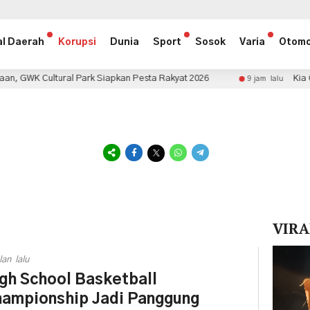
al Daerah
Korupsi
Dunia
Sport
Sosok
Varia
Otomo
l Park Siapkan Pesta Rakyat 2026
Kia Carens Manual 
9 jam lalu
VIRA
Pemuta
lan lalu
Video
gh School Basketball
ampionship Jadi Panggung