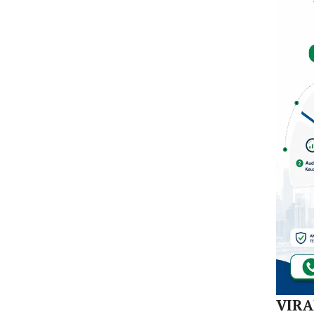
Dal
di K
30
Akej
VIR