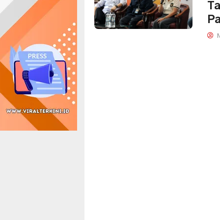
Ta
Pa
M