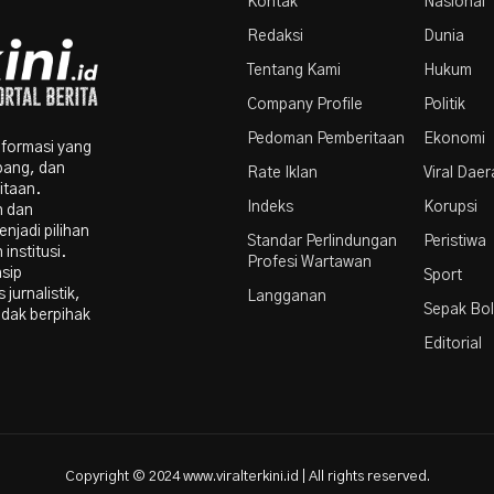
Kontak
Nasional
Redaksi
Dunia
Tentang Kami
Hukum
Company Profile
Politik
Pedoman Pemberitaan
Ekonomi
nformasi yang
bang, dan
Rate Iklan
Viral Dae
itaan.
Indeks
Korupsi
n dan
njadi pilihan
Standar Perlindungan
Peristiwa
institusi.
Profesi Wartawan
nsip
Sport
 jurnalistik,
Langganan
Sepak Bo
idak berpihak
Editorial
Copyright © 2024 www.viralterkini.id | All rights reserved.