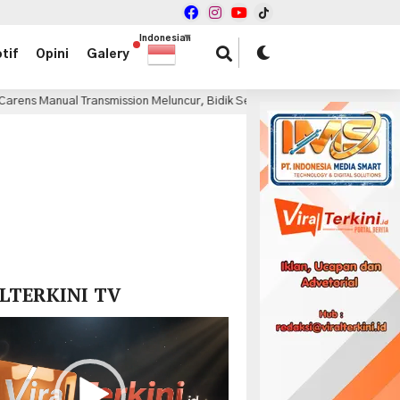
Indonesian
▼
tif
Opini
Galery
Transmission Meluncur, Bidik Segmen MPV Keluarga
O
19 jam lalu
x
LTERKINI TV
r