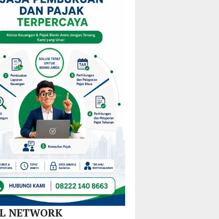
am
Mulai
KPPD
Kejurprov
M
Redistribusi
2026,
Malut
Guru
Paparkan
ira
di 10
Inovasi
Kecamatan
Hilirisasi
Nikel
dan
SPBE
AL NETWORK