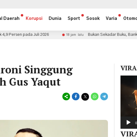
al Daerah
Korupsi
Dunia
Sport
Sosok
Varia
Otomo
 2026
Bukan Sekadar Buku, Bankir Growing With Purpo
18 jam lalu
hroni Singgung
VIRA
h Gus Yaqut
Pemuta
Video
0
VIR