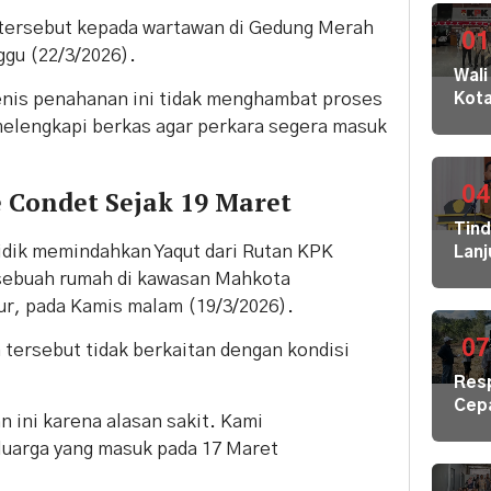
tersebut kepada wartawan di Gedung Merah
01
ggu (22/3/2026).
Wali
nis penahanan ini tidak menghambat proses
Kot
Buki
melengkapi berkas agar perkara segera masuk
dan
Jaja
Dila
04
 Condet Sejak 19 Maret
ke
Tin
KPK
dik memindahkan Yaqut dari Rutan
KPK
Lanj
Kom
Ara
sebuah rumah di kawasan Mahkota
HAM
Bupa
ur, pada Kamis malam (19/3/2026).
sert
Disd
Omb
Hal
07
tersebut tidak berkaitan dengan kondisi
RI
Mula
Res
Redi
Cep
Gur
 ini karena alasan sakit. Kami
Kris
di 1
uarga yang masuk pada 17 Maret
Air
Kec
Bers