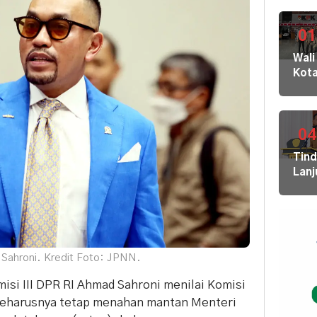
01
Wali
Kot
Buki
dan
Jaja
Dila
04
ke
Tin
KPK
Lanj
Kom
Ara
HAM
Bupa
sert
Disd
Omb
Hal
RI
Mula
 Sahroni. Kredit Foto: JPNN.
Redi
Gur
isi III DPR RI
Ahmad Sahroni
menilai Komisi
di 1
eharusnya tetap menahan mantan Menteri
Kec