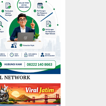
Nikel
dan
SPBE
AL NETWORK