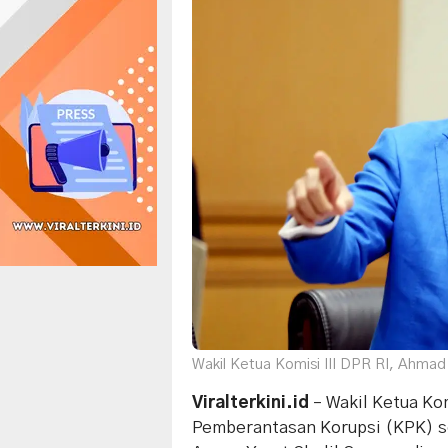
Wakil Ketua Komisi III DPR RI, Ahmad
Viralterkini.id
– Wakil Ketua
Kom
Pemberantasan Korupsi (KPK) s