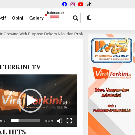
Indonesian
▼
tif
Opini
Galery
se Rekam Nilai dan Profesionalisme Para Citibanker
P
20 jam lalu
x
LTERKINI TV
r
0:00
00:09
AL HITS