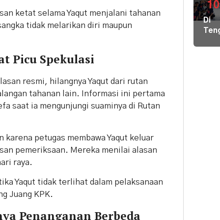
di
10
an ketat selama Yaqut menjalani tahanan
Pula
Di
Geb
angka tidak melarikan diri maupun
Ten
Pem
Der
Hal
Nike
Terj
t Picu Spekulasi
Pem
Tim
Hal
Gab
san resmi, hilangnya Yaqut dari rutan
Kiri
Lint
Pem
langan tahanan lain. Informasi ini pertama
Sek
Loka
arefa saat ia mengunjungi suaminya di Rutan
Ber
Ilmu
ke
n karena petugas membawa Yaqut keluar
Par
asan pemeriksaan. Mereka menilai alasan
ari raya.
ka Yaqut tidak terlihat dalam pelaksanaan
ung Juang KPK.
unya Penanganan Berbeda