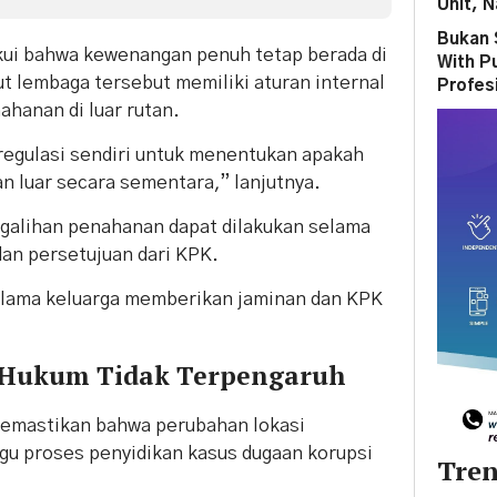
Unit, N
Bukan 
ui bahwa kewenangan penuh tetap berada di
With P
t lembaga tersebut memiliki aturan internal
Profes
hanan di luar rutan.
 regulasi sendiri untuk menentukan apakah
n luar secara sementara,” lanjutnya.
galihan penahanan dapat dilakukan selama
dan persetujuan dari KPK.
selama keluarga memberikan jaminan dan KPK
 Hukum Tidak Terpengaruh
mastikan bahwa perubahan lokasi
u proses penyidikan kasus dugaan korupsi
Tren