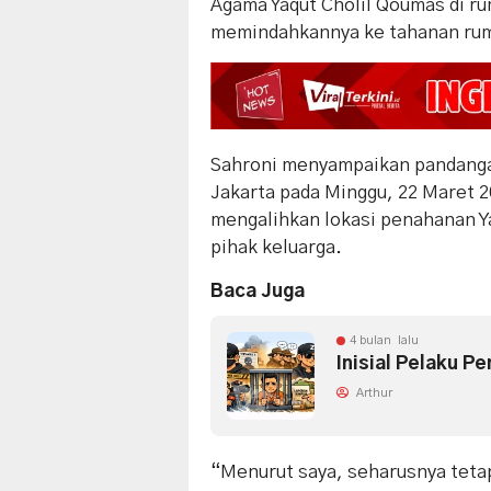
Agama
Yaqut Cholil Qoumas
di ru
memindahkannya ke tahanan ru
Sahroni menyampaikan pandanga
Jakarta pada Minggu, 22 Maret 
mengalihkan lokasi penahanan 
pihak keluarga.
Baca Juga
4 bulan lalu
Inisial Pelaku P
Arthur
“Menurut saya, seharusnya teta