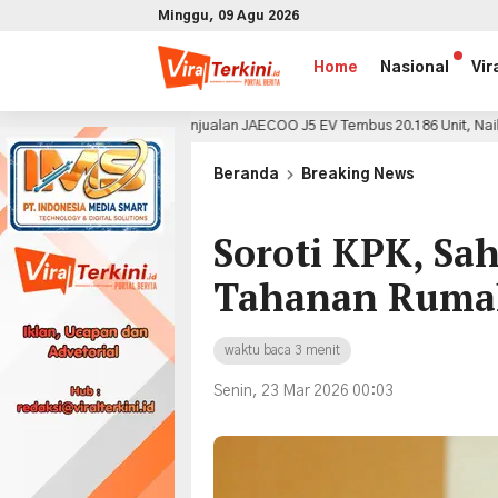
Minggu, 09 Agu 2026
Home
Nasional
Vir
Penjualan JAECOO J5 EV Tembus 20.186 Unit, Naik 4,9 Persen pada Juli
alu
x
Beranda
Breaking News
Soroti KPK, Sa
Tahanan Ruma
waktu baca 3 menit
Senin, 23 Mar 2026 00:03