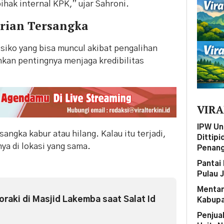
ihak internal KPK,” ujar Sahroni.
arian Tersangka
siko yang bisa muncul akibat pengalihan
kan pentingnya menjaga kredibilitas
VIRA
IPW Un
angka kabur atau hilang. Kalau itu terjadi,
Dittip
nya di lokasi yang sama.
Penang
Pantai 
Pulau 
Mentan
oraki di Masjid Lakemba saat Salat Id
Kabupa
Penjua