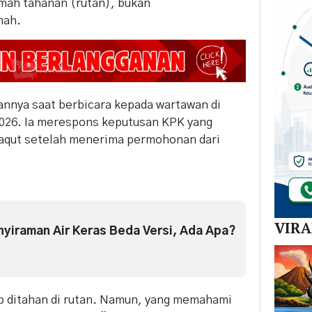
mah tahanan (rutan), bukan
mah.
nnya saat berbicara kepada wartawan di
2026. Ia merespons keputusan KPK yang
Yaqut setelah menerima permohonan dari
VIR
enyiraman Air Keras Beda Versi, Ada Apa?
p ditahan di rutan. Namun, yang memahami