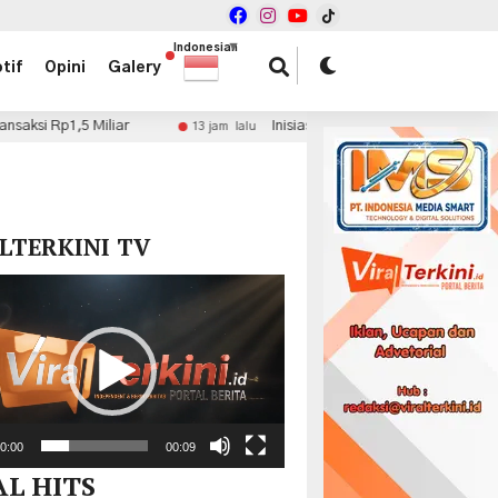
Indonesian
▼
tif
Opini
Galery
Inisiasi Kolaborasi Fiskal, dr. Haryadi Ahmad Minta Pe
13 jam lalu
x
LTERKINI TV
r
0:00
00:09
AL HITS