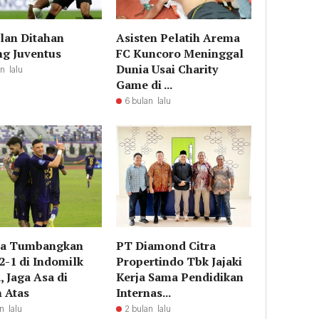
lan Ditahan
Asisten Pelatih Arema
g Juventus
FC Kuncoro Meninggal
Dunia Usai Charity
n lalu
Game di ...
6 bulan lalu
ta Tumbangkan
PT Diamond Citra
2-1 di Indomilk
Propertindo Tbk Jajaki
, Jaga Asa di
Kerja Sama Pendidikan
 Atas
Internas...
n lalu
2 bulan lalu