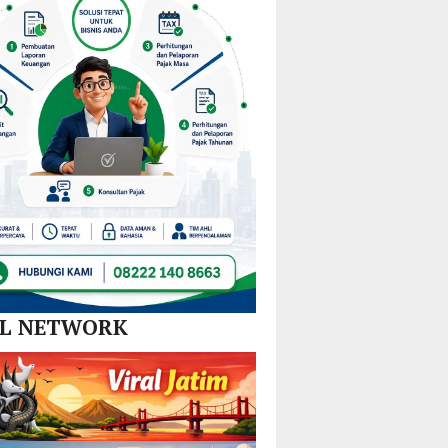
Nikel
Tim
dan
Gabungan
SPBE
Lintas
Sektor
AL NETWORK