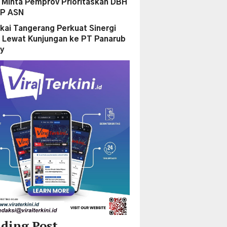
Minta Pemprov Prioritaskan DBH
PP ASN
kai Tangerang Perkuat Sinergi
 Lewat Kunjungan ke PT Panarub
ry
ding Post