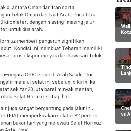
tak di antara Oman dan Iran serta
gan Teluk Oman dan Laut Arab. Pada titik
01
33 kilometer, dengan masing-masing jalur
Wali
ter untuk dua arah.
Kot
Buki
t Hormuz memberi pengaruh signifikan
dan
sebut. Kondisi ini membuat Teheran memiliki
Jaja
 besar arus ekspor minyak dari kawasan Teluk
Dila
04
ke
Tin
KPK
Lanj
ra-negara OPEC seperti Arab Saudi, Uni
Kom
Ara
HAM
ngalir melalui selat ini sebelum dikirim ke
Bupa
sert
atat sekitar 20 juta barel minyak mentah,
Disd
Omb
ntasi Selat Hormuz setiap hari.
Hal
07
RI
Mula
air juga sangat bergantung pada jalur ini.
Che
Redi
vs 
ion (EIA) memperkirakan sekitar 82 persen
Gur
Mila
di 1
ahan bakar lain yang melewati Selat Hormuz
Dige
Kec
an Asia. (ma)