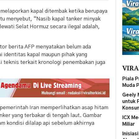
n melaporkan kapal ditembak ketika berupaya
itu menyebut, “Nasib kapal tanker minyak
wati Selat Hormuz secara ilegal adalah,
ntor berita AFP menyatakan belum ada
i identitas kapal maupun pihak yang
 teknis terkait kronologi penembakan juga
VIRA
Piala 
Muda P
Geely 
untuk 
i pemerintah Iran memperlihatkan asap hitam
Konsum
ker yang terbakar di tengah laut. Gambar
ICX Me
m kondisi dilalap api sebelum akhirnya
Miliar
Inisias