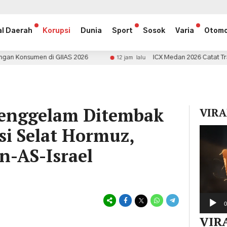
al Daerah
Korupsi
Dunia
Sport
Sosok
Varia
Otomo
AS 2026
ICX Medan 2026 Catat Transaksi Rp1,5 Miliar
12 jam lalu
Tenggelam Ditembak
VIRA
si Selat Hormuz,
Pemuta
Video
n-AS-Israel
0
VIR