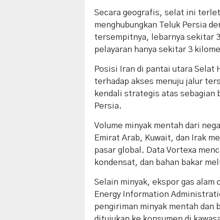
Secara geografis, selat ini terle
menghubungkan Teluk Persia den
tersempitnya, lebarnya sekitar 
pelayaran hanya sekitar 3 kilome
Posisi Iran di pantai utara Sela
terhadap akses menuju jalur ter
kendali strategis atas sebagian
Persia.
Volume minyak mentah dari nega
Emirat Arab, Kuwait, dan Irak me
pasar global. Data Vortexa menc
kondensat, dan bahan bakar meli
Selain minyak, ekspor gas alam c
Energy Information Administrat
pengiriman minyak mentah dan b
ditujukan ke konsumen di kawas