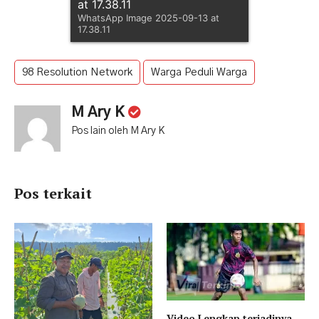
at 17.38.11
WhatsApp Image 2025-09-13 at
17.38.11
98 Resolution Network
Warga Peduli Warga
M Ary K
Pos lain oleh M Ary K
Pos terkait
Video Lengkap terjadinya