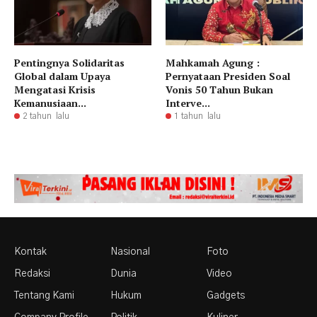
Pentingnya Solidaritas
Mahkamah Agung :
Global dalam Upaya
Pernyataan Presiden Soal
Mengatasi Krisis
Vonis 50 Tahun Bukan
Kemanusiaan...
Interve...
2 tahun lalu
1 tahun lalu
Kontak
Nasional
Foto
Redaksi
Dunia
Video
Tentang Kami
Hukum
Gadgets