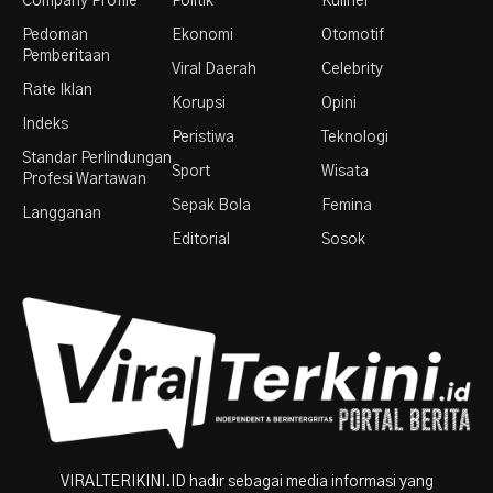
Company Profile
Politik
Kuliner
Pedoman
Ekonomi
Otomotif
Pemberitaan
Viral Daerah
Celebrity
Rate Iklan
Korupsi
Opini
Indeks
Peristiwa
Teknologi
Standar Perlindungan
Sport
Wisata
Profesi Wartawan
Sepak Bola
Femina
Langganan
Editorial
Sosok
VIRALTERIKINI.ID hadir sebagai media informasi yang