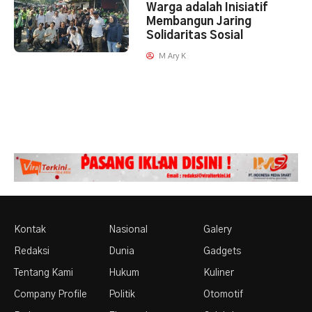
Warga adalah Inisiatif
Membangun Jaring
Solidaritas Sosial
M Ary K
Kontak
Nasional
Galery
Redaksi
Dunia
Gadgets
Tentang Kami
Hukum
Kuliner
Company Profile
Politik
Otomotif