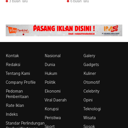
3 bulan lalu
6 bulan lalu
Kontak
Nasional
Galery
Redaksi
Dunia
Gadgets
Tentang Kami
Hukum
Kuliner
Company Profile
Politik
Otomotif
Pedoman
Ekonomi
Celebrity
Pemberitaan
Viral Daerah
Opini
Rate Iklan
Korupsi
Teknologi
Indeks
Peristiwa
Wisata
Standar Perlindungan
Sport
Sosok