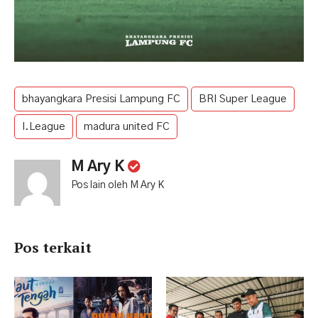
bhayangkara Presisi Lampung FC
BRI Super League
I.League
madura united FC
M Ary K
Pos lain oleh M Ary K
Pos terkait