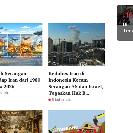
Air
Bers
di
10
Pula
Di
Geb
Ten
Pem
Der
Hal
Nike
Terj
Pem
Tim
Hal
Gab
Kiri
Lint
Pem
Sek
ah Serangan
Kedubes Iran di
Loka
dap Iran dari 1980
Indonesia Kecam
Ber
a 2026
Serangan AS dan Israel,
Ilmu
Tegaskan Hak B...
ke
n lalu
Par
5 bulan lalu