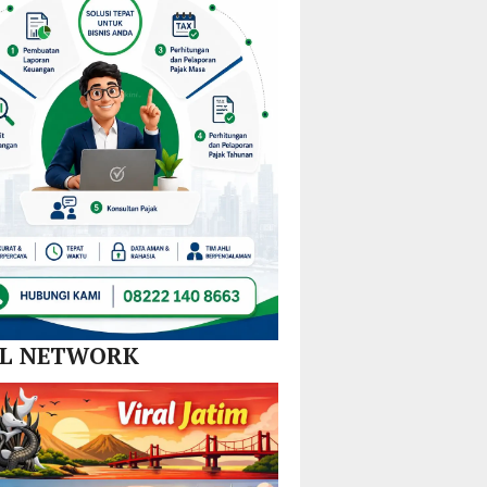
Nikel
dan
SPBE
AL NETWORK