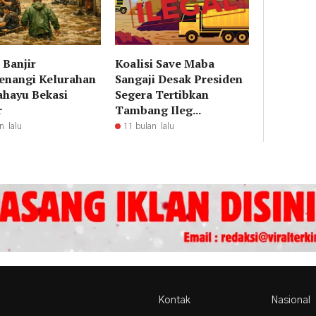
 Banjir
Koalisi Save Maba
nangi Kelurahan
Sangaji Desak Presiden
hayu Bekasi
Segera Tertibkan
r
Tambang Ileg...
n lalu
11 bulan lalu
Kontak
Nasional