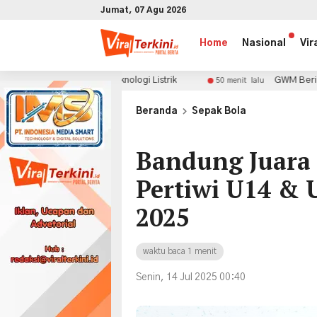
Jumat, 07 Agu 2026
Home
Nasional
Vir
s Teknologi Listrik
GWM Beri Bonus Adventure Packa
50 menit lalu
x
Beranda
Sepak Bola
Bandung Juara
Pertiwi U14 & U
2025
waktu baca 1 menit
Senin, 14 Jul 2025 00:40