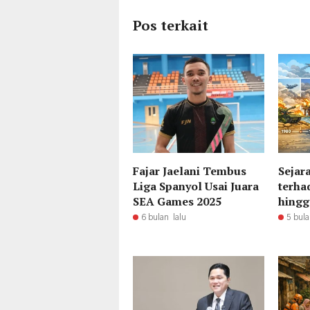
Pos terkait
Fajar Jaelani Tembus
Sejar
Liga Spanyol Usai Juara
terha
SEA Games 2025
hingg
6 bulan lalu
5 bula