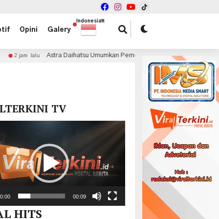
Indonesian
▼
tif
Opini
Galery
Daihatsu Umumkan Pemenang Mid Year Surprise Deals
2 jam lalu
x
LTERKINI TV
r
0:00
00:09
AL HITS