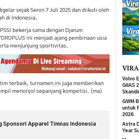
igelar sejak Senin 7 Juli 2025 dan diikuti oleh
ah di Indonesia.
h PSSI bekerja sama dengan Djarum
YDROPLUS ini menjadi ajang pembinaan usia
rta menjunjung sportivitas.
VIRA
Volvo 
tim terbaik, turnamen ini juga memberikan
GIIAS 
tampil menonjol sepanjang kompetisi. (ma)
Skandi
GWM Be
untuk 
2026
g Sponsori Apparel Timnas Indonesia
Astra 
Year S