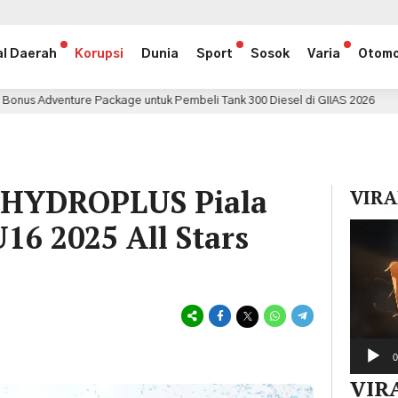
al Daerah
Korupsi
Dunia
Sport
Sosok
Varia
Otomo
ge untuk Pembeli Tank 300 Diesel di GIIAS 2026
Astra 
2 jam lalu
 HYDROPLUS Piala
VIRA
16 2025 All Stars
Pemuta
Video
0
VIR