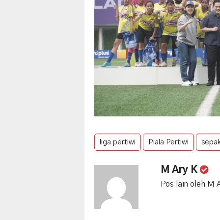
liga pertiwi
Piala Pertiwi
sepak
M Ary K
Pos lain oleh M 