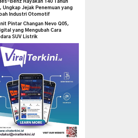
es-Benz Rayakan 140 Tahun
i, Ungkap Jejak Penemuan yang
ah Industri Otomotif
nit Pintar Changan Nevo Q05,
igital yang Mengubah Cara
dara SUV Listrik