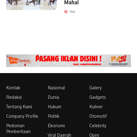
Mahal
Red
Kontak
Nasional
Galery
Redaksi
Dunia
Gadgets
Tentang Kami
Hukum
Kuliner
Company Profile
Politik
Otomotif
Pedoman
Ekonomi
Celebrity
Pemberitaan
Viral Daerah
Opini