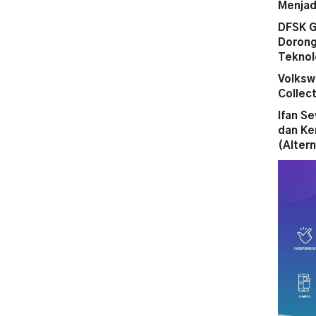
Menjad
DFSK G
Dorong
Teknol
Volksw
Collect
Ifan S
dan Ke
(Altern