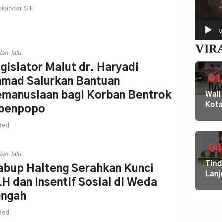
skandar S.E
0
VIR
lan lalu
gislator Malut dr. Haryadi
01
mad Salurkan Bantuan
manusiaan bagi Korban Bentrok
Wali
Kot
benpopo
Buki
dan
Red
Jaja
Dila
04
lan lalu
ke
Tin
bup Halteng Serahkan Kunci
KPK
Lanj
Kom
H dan Insentif Sosial di Weda
Ara
HAM
engah
Bupa
sert
Disd
Omb
Red
Hal
RI