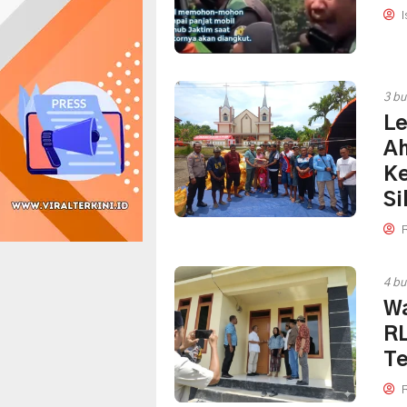
I
3 bu
Le
Ah
Ke
Si
4 bu
Wa
RL
T