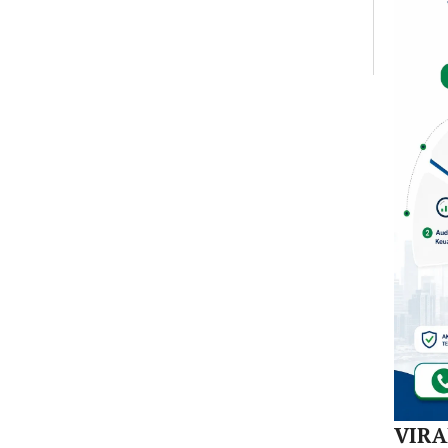
Mula
Redi
Gur
di 1
Kec
VIR