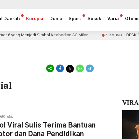
al Daerah
Korupsi
Dunia
Sport
Sosok
Varia
Otomo
njadi Simbol Keabadian AC Milan
DFSK Gandeng EVSaf
6 jam lalu
ial
VIRA
Pemuta
lan lalu
Video
ol Viral Sulis Terima Bantuan
tor dan Dana Pendidikan