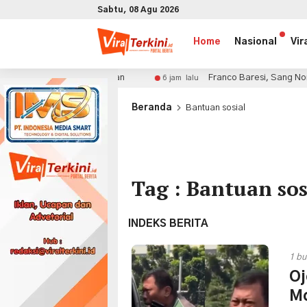
Sabtu, 08 Agu 2026
Home
Nasional
Vir
Biaya Perawatan
Franco Baresi, Sang Nomor 6 yang Me
6 jam lalu
x
Beranda
Bantuan sosial
Tag : Bantuan sos
INDEKS BERITA
1 bu
Oj
Mo