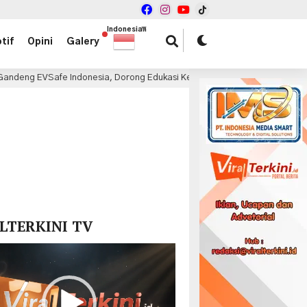
Indonesian
▼
tif
Opini
Galery
e Indonesia, Dorong Edukasi Keamanan dan Teknologi PHEV
6 jam
x
LTERKINI TV
r