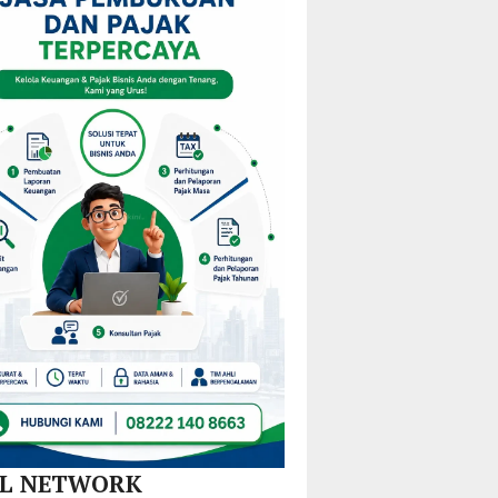
i
KPPD
Pulau
Kejurprov
stribusi
2026,
Gebe,
Malut
u
Paparkan
Pemkab
0
Inovasi
Halteng
amatan
Hilirisasi
Terjunkan
Nikel
Tim
dan
Gabungan
SPBE
Lintas
Sektor
AL NETWORK