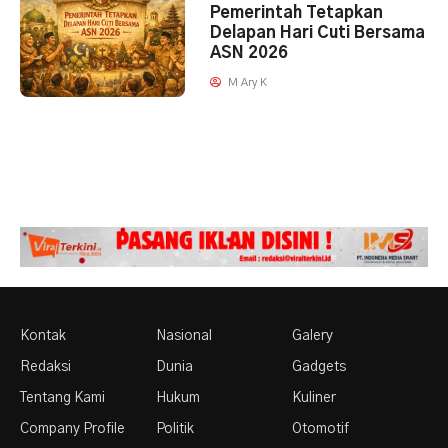
Pemerintah Tetapkan
Delapan Hari Cuti Bersama
ASN 2026
M Ary K
Kontak
Nasional
Galery
Redaksi
Dunia
Gadgets
Tentang Kami
Hukum
Kuliner
Company Profile
Politik
Otomotif