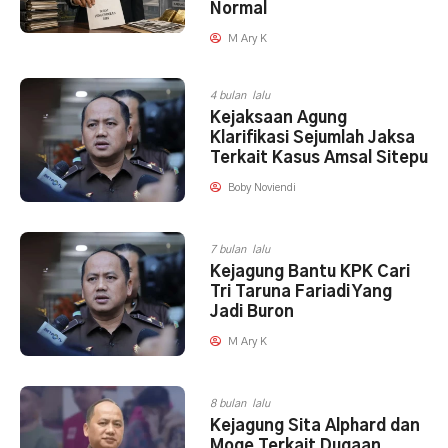
Normal
M Ary K
4 bulan lalu
Kejaksaan Agung
Klarifikasi Sejumlah Jaksa
Terkait Kasus Amsal Sitepu
Boby Noviendi
7 bulan lalu
Kejagung Bantu KPK Cari
Tri Taruna Fariadi Yang
Jadi Buron
M Ary K
8 bulan lalu
Kejagung Sita Alphard dan
Moge Terkait Dugaan