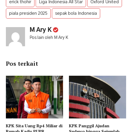
erick thohir
Liga Indonesia All Star
Oxford United
piala presiden 2025
sepak bola Indonesia
M Ary K
Pos lain oleh M Ary K
Pos terkait
KPK Sita Uang Rp4 Miliar di
KPK Panggil Ajudan
Rumah Kadis PUPR
Sudewo hingga Sejumlah