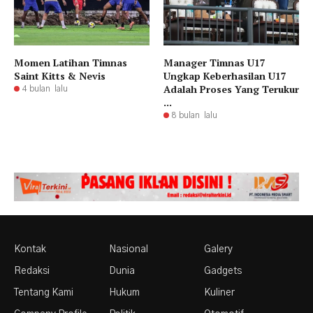
Momen Latihan Timnas
Manager Timnas U17
Saint Kitts & Nevis
Ungkap Keberhasilan U17
Adalah Proses Yang Terukur
4 bulan lalu
...
8 bulan lalu
Kontak
Nasional
Galery
Redaksi
Dunia
Gadgets
Tentang Kami
Hukum
Kuliner