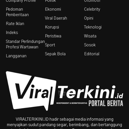
Company Profile
Politik
Otomotif
Pedoman
Ekonomi
Celebrity
Pemberitaan
Viral Daerah
Opini
Rate Iklan
Korupsi
Teknologi
Indeks
Peristiwa
Wisata
Standar Perlindungan
Sport
Sosok
Profesi Wartawan
Sepak Bola
Editorial
Langganan
VIRALTERIKINI.ID hadir sebagai media informasi yang
menyajikan sudut pandang segar, berimbang, dan bertanggung