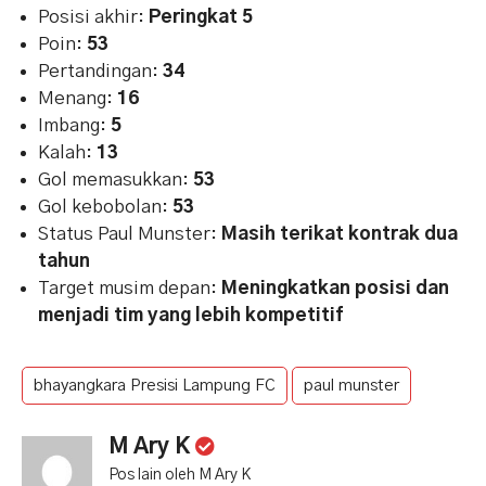
Posisi akhir:
Peringkat 5
Poin:
53
Pertandingan:
34
Menang:
16
Imbang:
5
Kalah:
13
Gol memasukkan:
53
Gol kebobolan:
53
Status Paul Munster:
Masih terikat kontrak dua
tahun
Target musim depan:
Meningkatkan posisi dan
menjadi tim yang lebih kompetitif
bhayangkara Presisi Lampung FC
paul munster
M Ary K
Pos lain oleh M Ary K