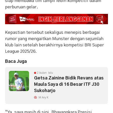
siap membawa tim tampil lebih kompetitif dalam
perburuan gelar.
Kepastian tersebut sekaligus menepis berbagai
rumor yang mengaitkan Munster dengan sejumlah
klub lain setelah berakhirnya kompetisi BRI Super
League 2025/26.
Baca Juga
2 bulan lalu
Getsa Zainine Bidik Revans atas
Maula Saya di 16 Besar ITF J30
Sukoharjo
M Ary K
“Ya, saya masih di sini, Bhayangkara Presisi