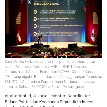
Saat Menko Polkam saat menjadi pembicara kunci dalam
acara Peluncuran Dokumen I-KHub BNPT Counter
Terrorism and Violent Extremism (CT/VE) Outlook Tahun
2024 yang digelar Badan Nasional Penaggulangan Terorisme
(BNPT) di Auditorium Perpustakaan Nasional Indonesia,
Jakarta, Selasa (3/12/2024). Foto : Polkam.go.id
Viralterkini.id, Jakarta – Menteri Koordinator
Bidang Politik dan Keamanan Republik Indonesia,