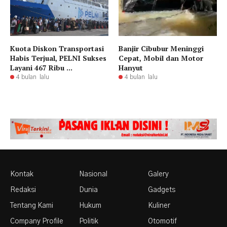
Kuota Diskon Transportasi
Banjir Cibubur Meninggi
Habis Terjual, PELNI Sukses
Cepat, Mobil dan Motor
Layani 467 Ribu ...
Hanyut
4 bulan lalu
4 bulan lalu
Kontak
Nasional
Galery
Redaksi
Dunia
Gadgets
Tentang Kami
Hukum
Kuliner
Company Profile
Politik
Otomotif