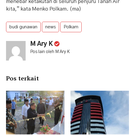
menebar ketakutan di seluruh penjuru Tanah Air
kita,” kata Menko Polkam. (ma)
budi gunawan
news
Polkam
M Ary K
Pos lain oleh M Ary K
Pos terkait