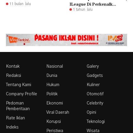
ILeague Di Perkenalk...
11 bulan lalu
1 tahun lalu
Kontak
Nasional
Galery
Redaksi
Dunia
Gadgets
Tentang Kami
Hukum
Kuliner
Company Profile
Politik
Otomotif
Pedoman
Ekonomi
Celebrity
Pemberitaan
Viral Daerah
Opini
Rate Iklan
Korupsi
Teknologi
Indeks
Peristiwa
Wisata