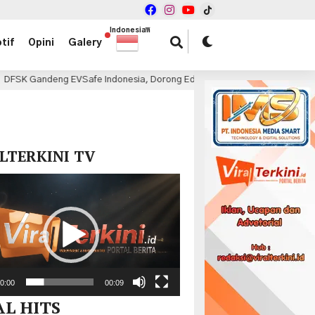
Indonesian
▼
tif
Opini
Galery
e Indonesia, Dorong Edukasi Keamanan dan Teknologi PHEV
2 ja
x
LTERKINI TV
r
0:00
00:09
AL HITS