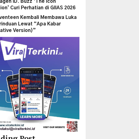
agen ID. Buzz ‘The Icon
ion’ Curi Perhatian di GIIAS 2026
eventeen Kembali Membawa Luka
rinduan Lewat “Apa Kabar
ative Version)”
ding Post