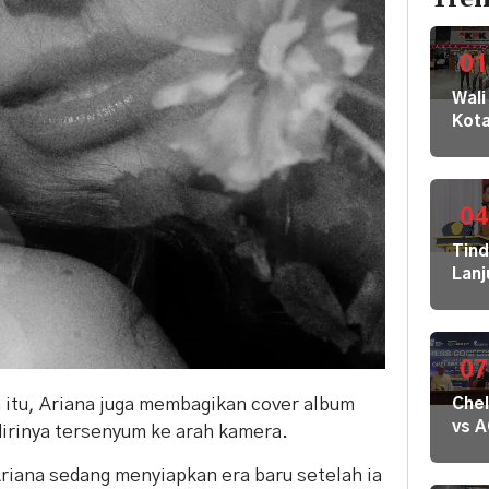
01
Wali
Kot
Buki
dan
Jaja
Dila
04
ke
Tin
KPK
Lanj
Kom
Ara
HAM
Bupa
sert
Disd
Omb
Hal
07
RI
Mula
tu, Ariana juga membagikan cover album
Che
Redi
vs 
irinya tersenyum ke arah kamera.
Gur
Mila
di 1
Dige
riana sedang menyiapkan era baru setelah ia
Kec