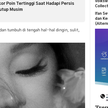
Volksw
kor Poin Tertinggi Saat Hadapi Persis
Collect
nutup Musim
Ifan S
dan Ke
(Altern
an tumbuh di tengah hal-hal dingin, sulit,
Tren