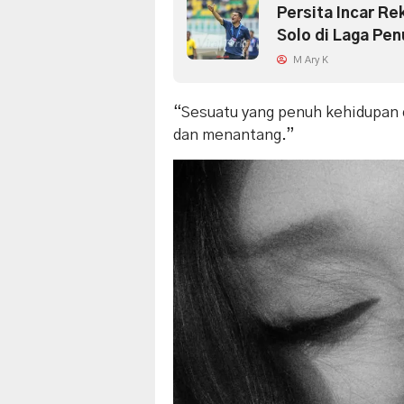
Persita Incar Re
Solo di Laga Pe
M Ary K
“Sesuatu yang penuh kehidupan d
dan menantang.”