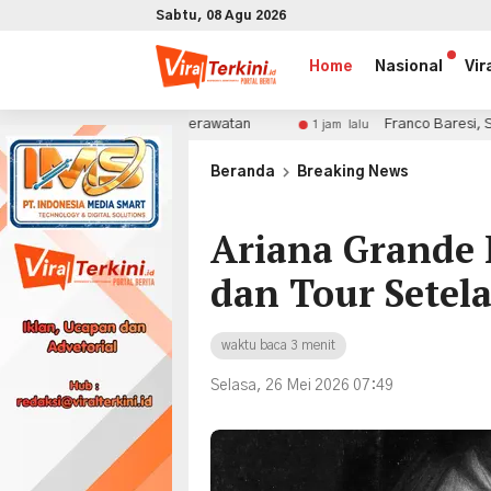
Sabtu, 08 Agu 2026
Home
Nasional
Vir
 Biaya Perawatan
Franco Baresi, Sang Nomor 6 yang Me
1 jam lalu
x
Beranda
Breaking News
Ariana Grande 
dan Tour Setel
waktu baca 3 menit
Selasa, 26 Mei 2026 07:49