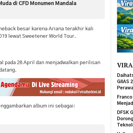
Muda di CFD Monumen Mandala
omeback besar karena Ariana terakhir kali
2019 lewat Sweetener World Tour.
 pada 28 April dan menjadwalkan perilisan
VIRA
datang.
Daihat
GIIAS 
Perawa
Franco
Menjad
nggambarkan album ini sebagai:
DFSK G
Dorong
Teknol