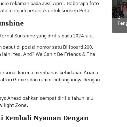
di
udio rekaman pada awal April. Beberapa foto
GBK
10
yata menjadi petunjuk untuk konsep Petal.
Har
Di
Tike
unshine
Ten
Mula
Der
Rp8
ternal Sunshine yang dirilis pada 2024 lalu.
Nike
Ribu
Pem
 debut di posisi nomor satu Billboard 200.
Hal
Kiri
 lain: Yes, And? We Can’t Be Friends & The
Pem
Loka
Ber
 personal karena membahas kehidupan Ariana
Ilmu
Dalton Gomez dan rumor hubungannya dengan
ke
Par
ays Ahead bahkan sempat dirilis tahun lalu
wilight Zone.
ai Kembali Nyaman Dengan