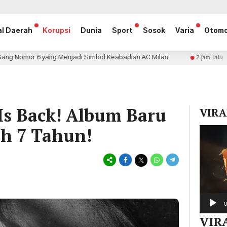
al Daerah
Korupsi
Dunia
Sport
Sosok
Varia
Otomo
njadi Simbol Keabadian AC Milan
DFSK Gandeng EVSaf
2 jam lalu
Is Back! Album Baru
VIRA
ah 7 Tahun!
Pemuta
Video
0
VIR