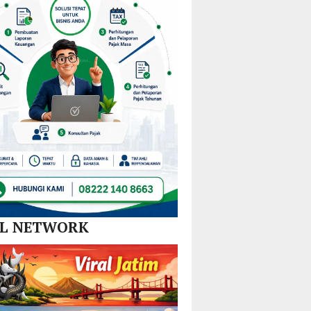
Nikel
Tim
dan
Gabungan
SPBE
Lintas
Sektor
AL NETWORK