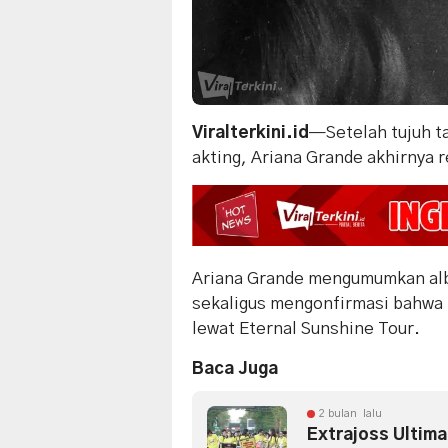
Viralterkini.id
—Setelah tujuh ta
akting, Ariana Grande akhirnya 
Ariana Grande mengumumkan alb
sekaligus mengonfirmasi bahwa i
lewat Eternal Sunshine Tour.
Baca Juga
2 bulan lalu
Extrajoss Ultim