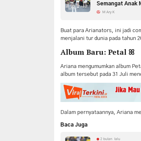
Semangat Anak 
M Ary K
Buat para Arianators, ini jadi c
menjalani tur dunia pada tahun 
Album Baru: Petal ꕤ
Ariana mengumumkan album Petal
album tersebut pada 31 Juli men
Dalam pernyataannya, Ariana me
Baca Juga
2 bulan lalu