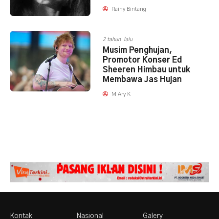
Rainy Bintang
2 tahun lalu
Musim Penghujan,
Promotor Konser Ed
Sheeren Himbau untuk
Membawa Jas Hujan
M Ary K
Kontak
Nasional
Galery