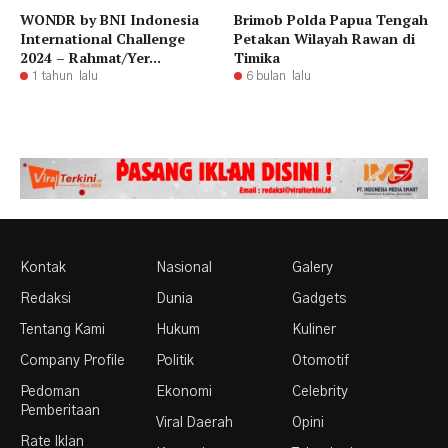
WONDR by BNI Indonesia
Brimob Polda Papua Tengah
International Challenge
Petakan Wilayah Rawan di
2024 – Rahmat/Yer...
Timika
1 tahun lalu
6 bulan lalu
Kontak
Nasional
Galery
Redaksi
Dunia
Gadgets
Tentang Kami
Hukum
Kuliner
Company Profile
Politik
Otomotif
Pedoman
Ekonomi
Celebrity
Pemberitaan
Viral Daerah
Opini
Rate Iklan