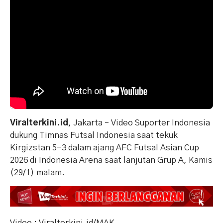
Viralterkini.id
, Jakarta – Video Suporter Indonesia
dukung Timnas Futsal Indonesia saat tekuk
Kirgizstan 5-3 dalam ajang AFC Futsal Asian Cup
2026 di Indonesia Arena saat lanjutan Grup A, Kamis
(29/1) malam.
Video : Viralterkini.id/MAK