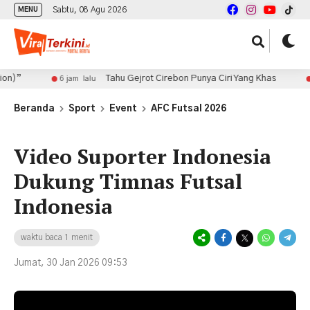
Sabtu, 08 Agu 2026
MENU
”
Tahu Gejrot Cirebon Punya Ciri Yang Khas
6 jam lalu
6 j
Beranda
Sport
Event
AFC Futsal 2026
Video Suporter Indonesia
Dukung Timnas Futsal
Indonesia
waktu baca 1 menit
Jumat, 30 Jan 2026 09:53