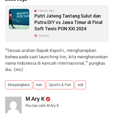
1 tahun lalu
Putri Jateng Tantang Sulut dan
Putra DIY vs Jawa Timur di Final
Soft Tenis PON XXI 2024
M Ary K
“Sesuai arahan Bapak Kapolri, mengharapkan
bahwa pada saat launching tim, kita mengharumkan
nama Indonesia di kancah internasional,” pungkas
dia. (ms)
bhayangkara
iran
Sports & Fun
voli
M Ary K
Pos lain oleh M Ary K