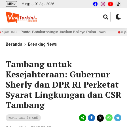
Minggu, 09 Agu 2026
MENU
Pantai Batukaras Ingin Jadikan Balinya Pulau Jawa
Me
6 jam lalu
Beranda
Breaking News
Tambang untuk
Kesejahteraan: Gubernur
Sherly dan DPR RI Perketat
Syarat Lingkungan dan CSR
Tambang
waktu baca 3 menit