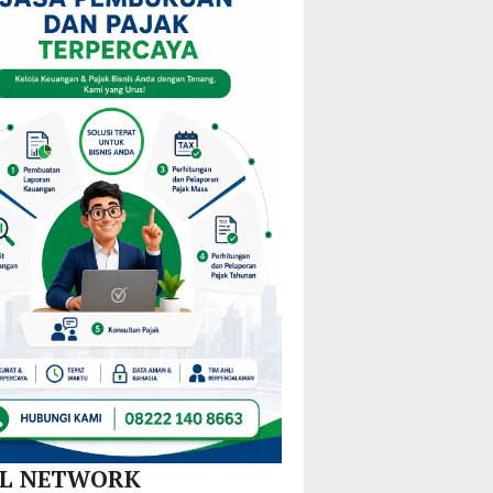
am
Mulai
KPPD
Kejurprov
M
Redistribusi
2026,
Malut
Guru
Paparkan
ira
di 10
Inovasi
Kecamatan
Hilirisasi
Nikel
dan
SPBE
AL NETWORK