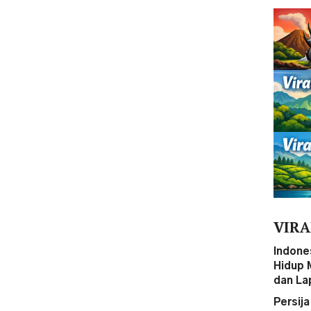
VIRA
Indone
Hidup 
dan La
Persij