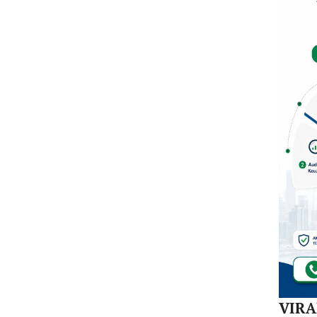
Dal
di K
30
Akej
VIR