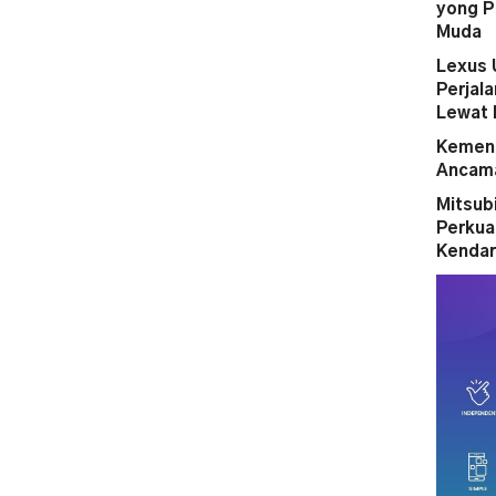
yong P
Muda
Lexus 
Perjal
Lewat 
Kemena
Ancama
Mitsubi
Perkua
Kendar