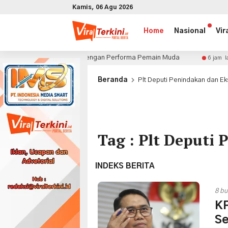
Kamis, 06 Agu 2026
Home
Nasional
Vir
e-yong Puas dengan Performa Pemain Muda
Lexus Ubah 
6 jam lalu
x
Beranda
Plt Deputi Penindakan dan Ek
Tag : Plt Deputi
INDEKS BERITA
8 bu
KP
Se