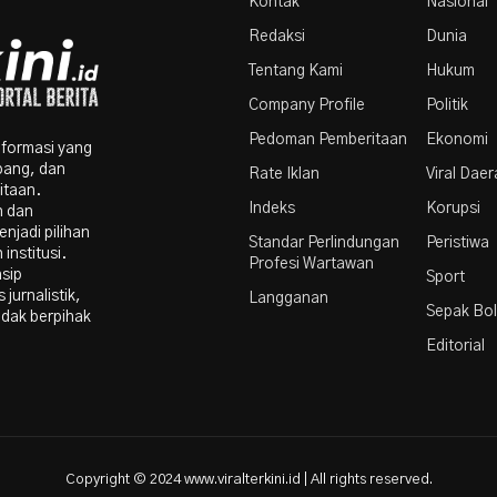
Kontak
Nasional
Redaksi
Dunia
Tentang Kami
Hukum
Company Profile
Politik
Pedoman Pemberitaan
Ekonomi
nformasi yang
bang, dan
Rate Iklan
Viral Dae
itaan.
Indeks
Korupsi
n dan
njadi pilihan
Standar Perlindungan
Peristiwa
institusi.
Profesi Wartawan
nsip
Sport
 jurnalistik,
Langganan
Sepak Bo
idak berpihak
Editorial
Copyright © 2024 www.viralterkini.id | All rights reserved.