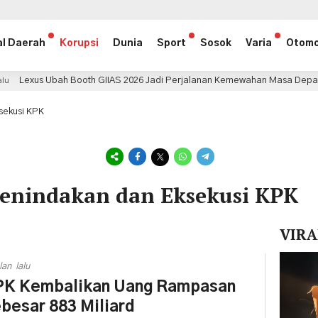
al Daerah
Korupsi
Dunia
Sport
Sosok
Varia
Otomo
Booth GIIAS 2026 Jadi Perjalanan Kemewahan Masa Depan Lewat Lima Ind
sekusi KPK
 Penindakan dan Eksekusi KPK
VIRA
Pemuta
lan lalu
Video
K Kembalikan Uang Rampasan
besar 883 Miliard