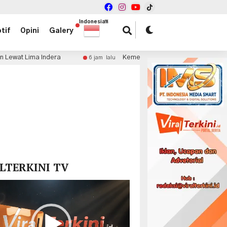
Indonesian
▼
tif
Opini
Galery
era
Kemenangan Harga Mati, Garuda Hadapi Ancaman 
6 jam lalu
x
LTERKINI TV
r