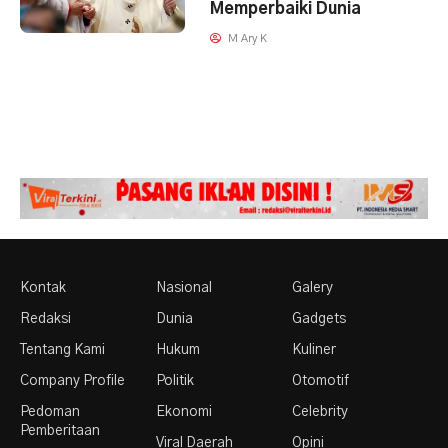
Memperbaiki Dunia
M Ary K
Kontak
Nasional
Galery
Redaksi
Dunia
Gadgets
Tentang Kami
Hukum
Kuliner
Company Profile
Politik
Otomotif
Pedoman
Ekonomi
Celebrity
Pemberitaan
Viral Daerah
Opini