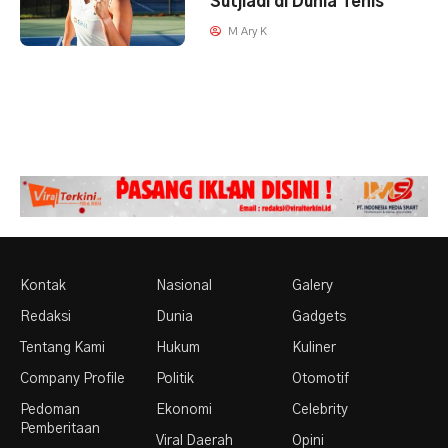
Sutjiadi di Dunia Tenis
M Ary K
Kontak
Nasional
Galery
Redaksi
Dunia
Gadgets
Tentang Kami
Hukum
Kuliner
Company Profile
Politik
Otomotif
Pedoman
Ekonomi
Celebrity
Pemberitaan
Viral Daerah
Opini