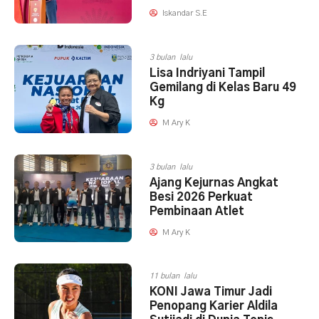
Iskandar S.E
3 bulan lalu
Lisa Indriyani Tampil
Gemilang di Kelas Baru 49
Kg
M Ary K
3 bulan lalu
Ajang Kejurnas Angkat
Besi 2026 Perkuat
Pembinaan Atlet
M Ary K
11 bulan lalu
KONI Jawa Timur Jadi
Penopang Karier Aldila