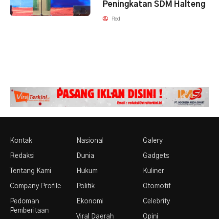
Peningkatan SDM Halteng
Red
Kontak
Nasional
Galery
Redaksi
Dunia
Gadgets
Tentang Kami
Hukum
Kuliner
Company Profile
Politik
Otomotif
Pedoman
Ekonomi
Celebrity
Pemberitaan
Viral Daerah
Opini