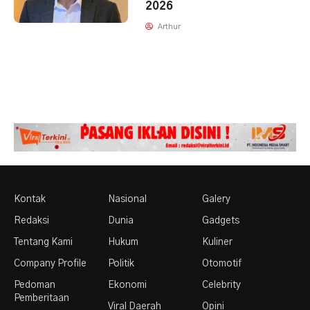
2026
Arthur
Kontak
Nasional
Galery
Redaksi
Dunia
Gadgets
Tentang Kami
Hukum
Kuliner
Company Profile
Politik
Otomotif
Pedoman
Ekonomi
Celebrity
Pemberitaan
Viral Daerah
Opini