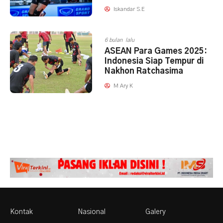
Iskandar S.E
6 bulan lalu
ASEAN Para Games 2025:
Indonesia Siap Tempur di
Nakhon Ratchasima
M Ary K
Kontak
Nasional
Galery