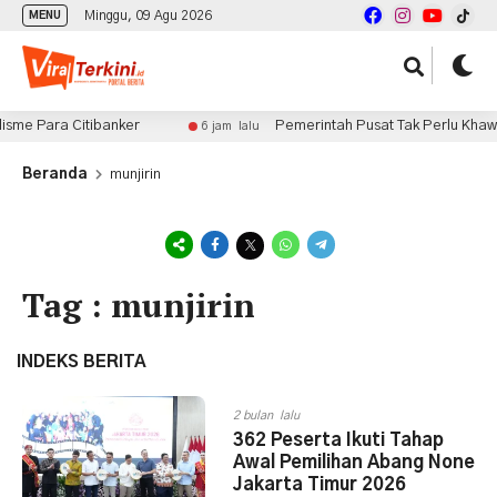
Minggu, 09 Agu 2026
MENU
sme Para Citibanker
Pemerintah Pusat Tak Perlu Khawati
6 jam lalu
Beranda
munjirin
Tag : munjirin
INDEKS BERITA
2 bulan lalu
362 Peserta Ikuti Tahap
Awal Pemilihan Abang None
Jakarta Timur 2026