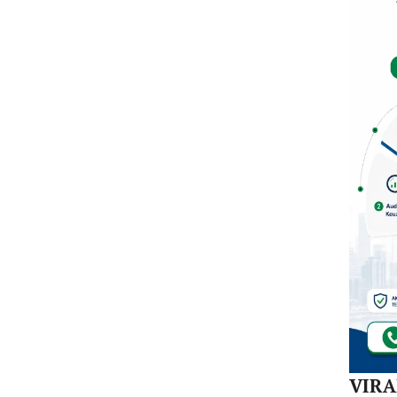
Mula
Redi
Gur
di 1
Kec
VIR