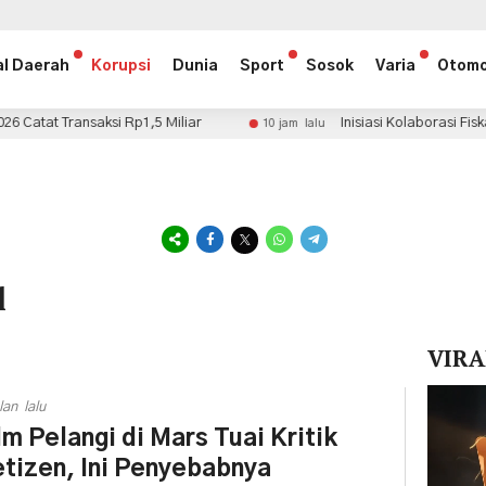
al Daerah
Korupsi
Dunia
Sport
Sosok
Varia
Otomo
si Rp1,5 Miliar
Inisiasi Kolaborasi Fiskal, dr. Harya
10 jam lalu
l
VIRA
Pemuta
lan lalu
Video
lm Pelangi di Mars Tuai Kritik
tizen, Ini Penyebabnya