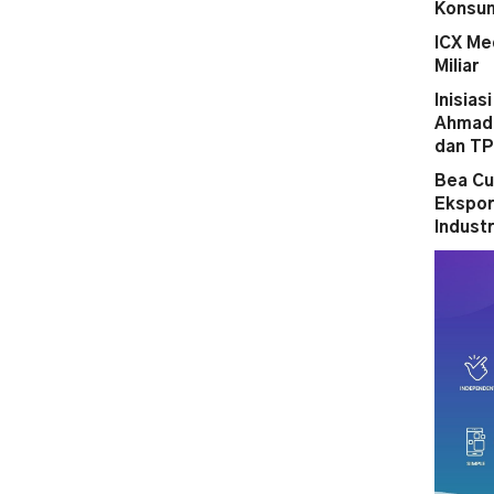
Konsum
ICX Me
Miliar
Inisias
Ahmad 
dan T
Bea Cu
Ekspor
Indust