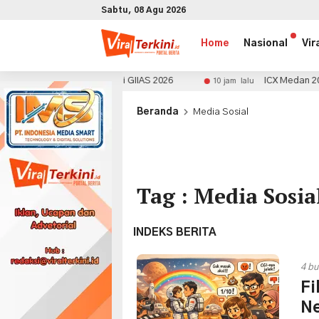
Sabtu, 08 Agu 2026
Home
Nasional
Vir
 Konsumen di GIIAS 2026
ICX Medan 2026 Catat Transak
10 jam lalu
x
Beranda
Media Sosial
Tag : Media Sosia
INDEKS BERITA
4 bu
Fi
Ne