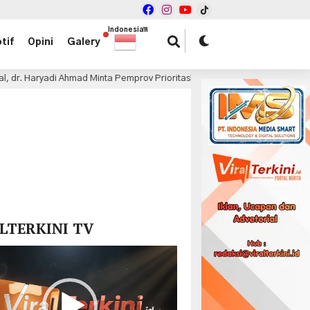
Indonesian
▼
tif
Opini
Galery
di Ahmad Minta Pemprov Prioritaskan DBH dan TPP ASN
B
13 jam lalu
x
LTERKINI TV
r