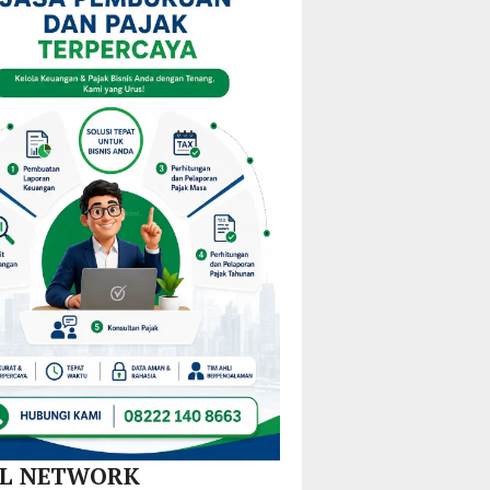
i
KPPD
Pulau
Kejurprov
stribusi
2026,
Gebe,
Malut
u
Paparkan
Pemkab
0
Inovasi
Halteng
amatan
Hilirisasi
Terjunkan
Nikel
Tim
dan
Gabungan
SPBE
Lintas
Sektor
AL NETWORK