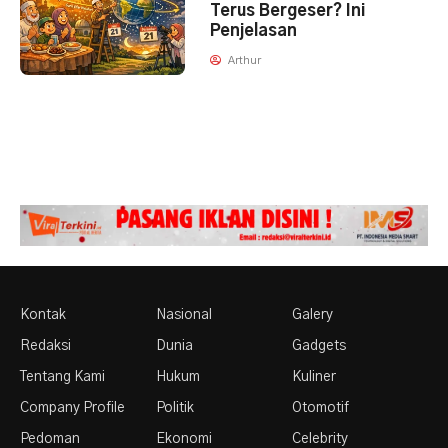
Terus Bergeser? Ini
Penjelasan
Arthur
Kontak
Nasional
Galery
Redaksi
Dunia
Gadgets
Tentang Kami
Hukum
Kuliner
Company Profile
Politik
Otomotif
Pedoman
Ekonomi
Celebrity