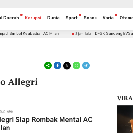
al Daerah
Korupsi
Dunia
Sport
Sosok
Varia
Otomo
Keabadian AC Milan
DFSK Gandeng EVSafe Indonesia, 
3 jam lalu
o Allegri
VIRA
Pemuta
hun lalu
Video
legri Siap Rombak Mental AC
lan