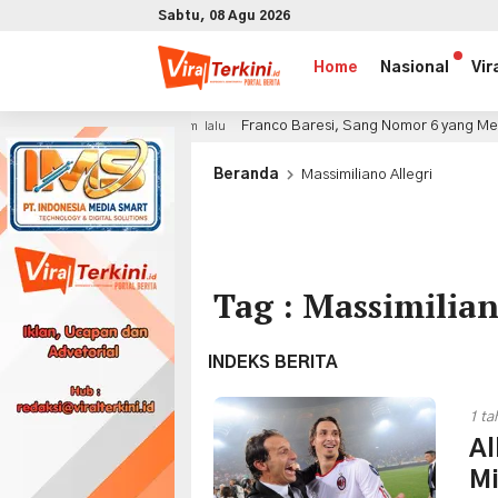
Sabtu, 08 Agu 2026
Home
Nasional
Vir
an
Franco Baresi, Sang Nomor 6 yang Menjadi Simbol 
3 jam lalu
x
Beranda
Massimiliano Allegri
Tag : Massimilian
INDEKS BERITA
1 ta
Al
Mi