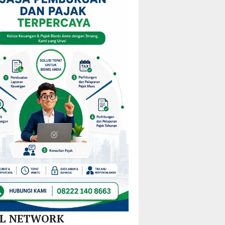
i
KPPD
Pulau
Kejurprov
stribusi
2026,
Gebe,
Malut
u
Paparkan
Pemkab
0
Inovasi
Halteng
amatan
Hilirisasi
Terjunkan
Nikel
Tim
dan
Gabungan
SPBE
Lintas
Sektor
AL NETWORK