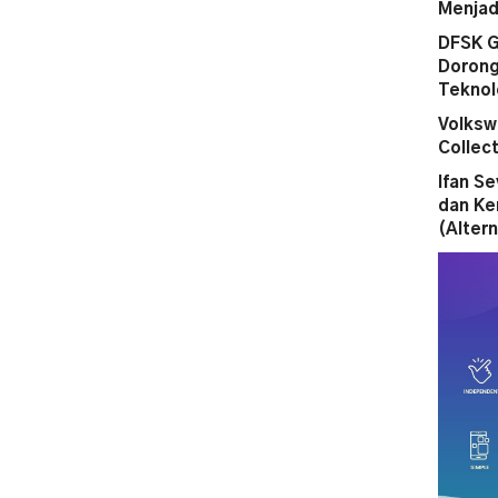
Menjad
DFSK G
Dorong
Teknol
Volksw
Collect
Ifan S
dan Ke
(Altern