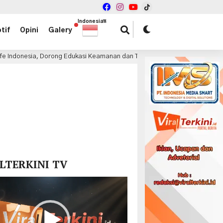
Indonesian
▼
tif
Opini
Galery
Dorong Edukasi Keamanan dan Teknologi PHEV
Volkswa
4 jam lalu
x
LTERKINI TV
r