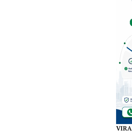
Mula
Redi
Gur
di 1
Kec
VIR