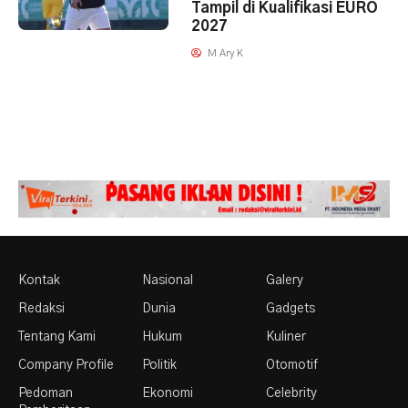
Tampil di Kualifikasi EURO
2027
M Ary K
Kontak
Nasional
Galery
Redaksi
Dunia
Gadgets
Tentang Kami
Hukum
Kuliner
Company Profile
Politik
Otomotif
Pedoman
Ekonomi
Celebrity