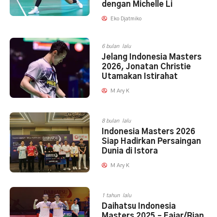
dengan Michelle Li
Eko Djatmiko
6 bulan lalu
Jelang Indonesia Masters
2026, Jonatan Christie
Utamakan Istirahat
M Ary K
8 bulan lalu
Indonesia Masters 2026
Siap Hadirkan Persaingan
Dunia di Istora
M Ary K
1 tahun lalu
Daihatsu Indonesia
Masters 2025 – Fajar/Rian