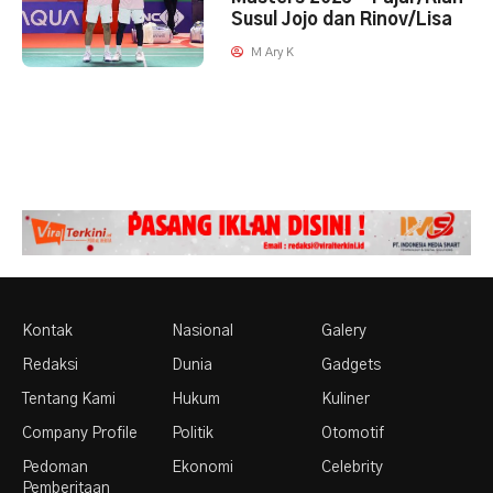
Susul Jojo dan Rinov/Lisa
M Ary K
Kontak
Nasional
Galery
Redaksi
Dunia
Gadgets
Tentang Kami
Hukum
Kuliner
Company Profile
Politik
Otomotif
Pedoman
Ekonomi
Celebrity
Pemberitaan