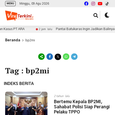
Minggu, 09 Agu 2026
MENU
n Kasus PT ARA
Pantai Batukaras Ingin Jadikan Balinya 
2 jam lalu
Beranda
bp2mi
Tag : bp2mi
INDEKS BERITA
2 tahun lalu
Bertemu Kepala BP2MI,
Sahabat Polisi Siap Perangi
Pelaku TPPO