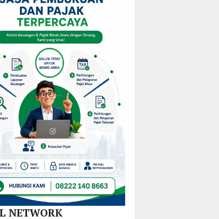
teng
Dalam
Mulai
Kejurprov
di KM
Redistribusi
Malut
al
30
Guru
a
Akejira
di 10
truksi
Kecamatan
rah
AL NETWORK