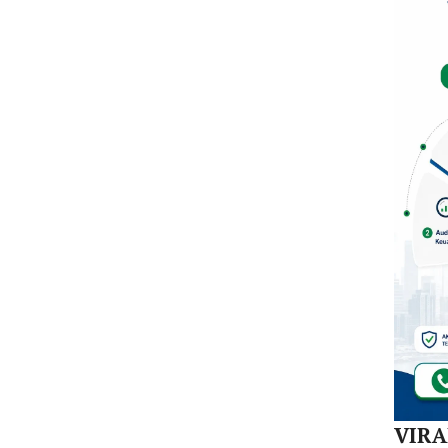
Hal
Siap
Kaw
Jas
Kons
Dae
VIR