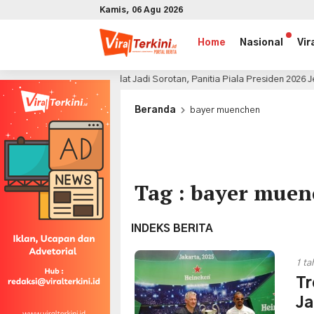
Kamis, 06 Agu 2026
Home
Nasional
Vir
Jadwal Padat Jadi Sorotan, Panitia Piala Presiden 2026 Jelaskan Aturan
x
Beranda
bayer muenchen
Tag : bayer mue
INDEKS BERITA
1 ta
Tr
Ja