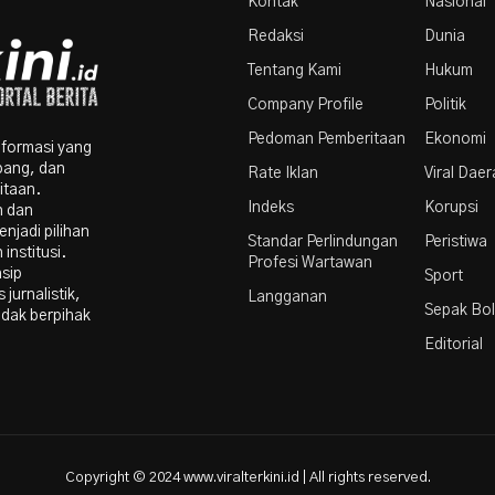
Kontak
Nasional
Redaksi
Dunia
Tentang Kami
Hukum
Company Profile
Politik
Pedoman Pemberitaan
Ekonomi
nformasi yang
bang, dan
Rate Iklan
Viral Dae
itaan.
Indeks
Korupsi
n dan
njadi pilihan
Standar Perlindungan
Peristiwa
institusi.
Profesi Wartawan
nsip
Sport
 jurnalistik,
Langganan
Sepak Bo
idak berpihak
Editorial
Copyright © 2024 www.viralterkini.id | All rights reserved.