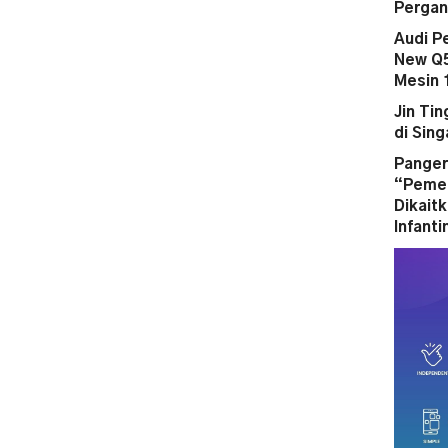
Pergan
Audi P
New Q5
Mesin 
Jin Ti
di Sin
Panger
“Pemer
Dikait
Infanti