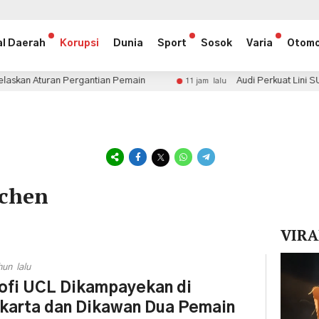
al Daerah
Korupsi
Dunia
Sport
Sosok
Varia
Otomo
 Pergantian Pemain
Audi Perkuat Lini SUV Premium, T
11 jam lalu
nchen
VIRA
Pemuta
hun lalu
Video
ofi UCL Dikampayekan di
karta dan Dikawan Dua Pemain