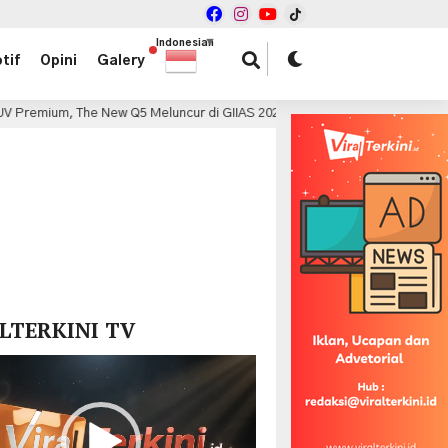
Indonesian
▼
tif
Opini
Galery
he New Q5 Meluncur di GIIAS 2026 dengan Mesin 196 PS
14 jam lalu
x
LTERKINI TV
r