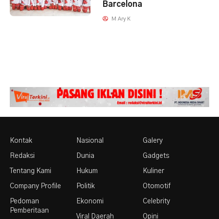
Barcelona
M Ary K
Kontak
Nasional
Galery
Redaksi
Dunia
Gadgets
Tentang Kami
Hukum
Kuliner
Company Profile
Politik
Otomotif
Pedoman
Ekonomi
Celebrity
Pemberitaan
Viral Daerah
Opini