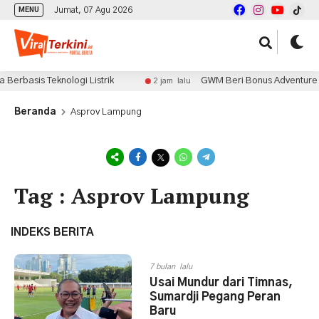
Jumat, 07 Agu 2026
MENU
rbasis Teknologi Listrik
GWM Beri Bonus Adventure Pac
2 jam lalu
Beranda
Asprov Lampung
Tag : Asprov Lampung
INDEKS BERITA
7 bulan lalu
Usai Mundur dari Timnas,
Sumardji Pegang Peran
Baru